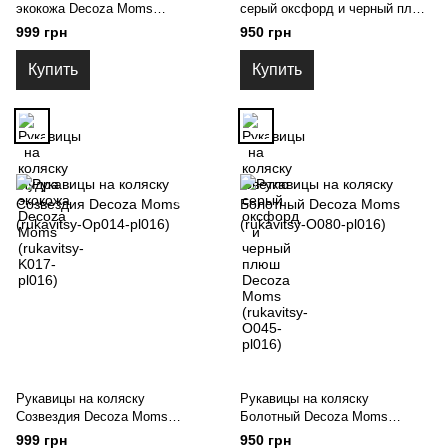
экокожа Decoza Moms
серый оксфорд и черный плюш
(rukavitsy-K017-pl016)
Decoza Moms (rukavitsy-O045-
999 грн
950 грн
pl016)
Купить
Купить
Рукавицы на коляску
Рукавицы на коляску
Созвездия Decoza Moms
Болотный Decoza Moms
(rukavitsy-Op014-pl016)
(rukavitsy-O080-pl016)
999 грн
950 грн