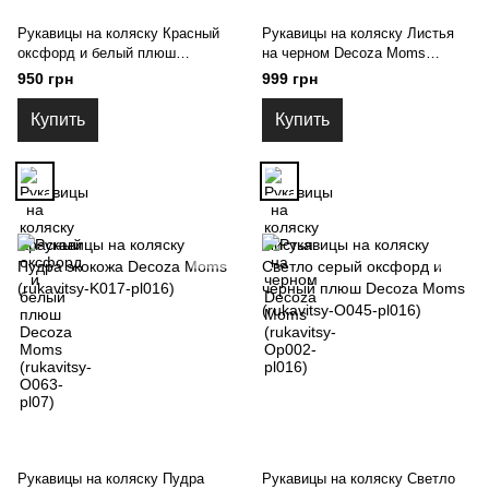
Рукавицы на коляску Красный
Рукавицы на коляску Листья
оксфорд и белый плюш
на черном Decoza Moms
Decoza Moms (rukavitsy-О063-
(rukavitsy-Op002-pl016)
950 грн
999 грн
pl07)
Купить
Купить
Рукавицы на коляску Пудра
Рукавицы на коляску Светло