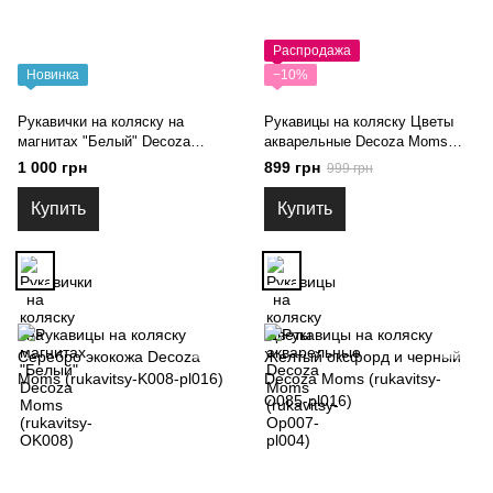
Распродажа
Новинка
−10%
Рукавички на коляску на
Рукавицы на коляску Цветы
магнитах "Белый" Decoza
акварельные Decoza Moms
Moms (rukavitsy-OK008)
(rukavitsy-Op007-pl004)
1 000 грн
899 грн
999 грн
Купить
Купить