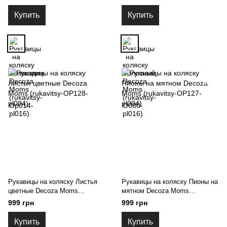
Купить
Купить
Рукавицы на коляску Листья
Рукавицы на коляску Пионы на
цветные Decoza Moms
мятном Decoza Moms
(rukavitsy-OP128-pl004)
(rukavitsy-OP127-pl004)
999 грн
999 грн
Купить
Купить