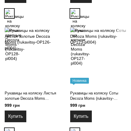
Новинка
Рукавицы на коляску Листья
Рукавицы на коляску Соты
золотые Decoza Moms
Decoza Moms (rukavitsy-
(rukavitsy-OP126-pl004)
OP123-pl004)
999 грн
999 грн
Купить
Купить