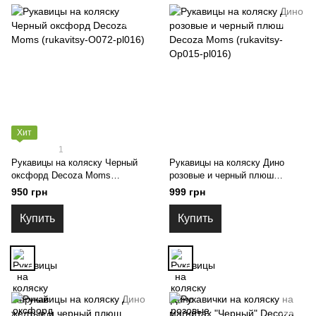
Хит
1
Рукавицы на коляску Черный
Рукавицы на коляску Дино
оксфорд Decoza Moms
розовые и черный плюш
(rukavitsy-O072-pl016)
Decoza Moms (rukavitsy-Op015-
950 грн
999 грн
pl016)
Купить
Купить