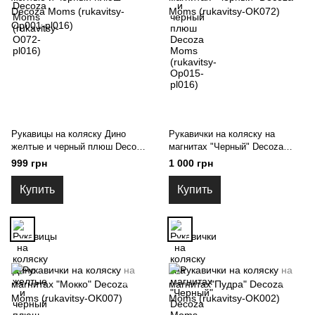
Рукавицы на коляску Дино
Рукавички на коляску на
желтые и черный плюш Decoza
магнитах "Черный" Decoza
Moms (rukavitsy-Op001-pl016)
Moms (rukavitsy-OK072)
999 грн
1 000 грн
Купить
Купить