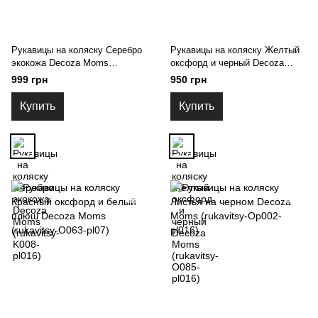
Рукавицы на коляску Серебро
Рукавицы на коляску Желтый
экокожа Decoza Moms
оксфорд и черный Decoza
(rukavitsy-K008-pl016)
Moms (rukavitsy-O085-pl016)
999 грн
950 грн
Купить
Купить