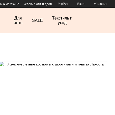
Укр
Рус
Вход
Желания
ы о магазине
Условия опт и дроп
Для
Текстиль и
SALE
авто
уход