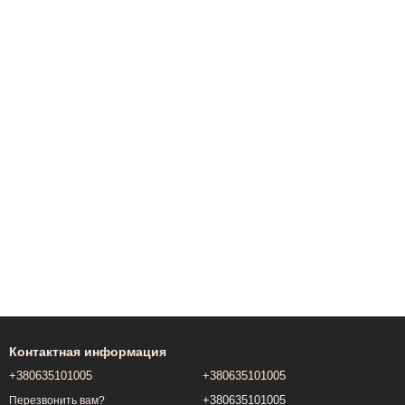
Контактная информация
+380635101005
+380635101005
+380635101005
Перезвонить вам?