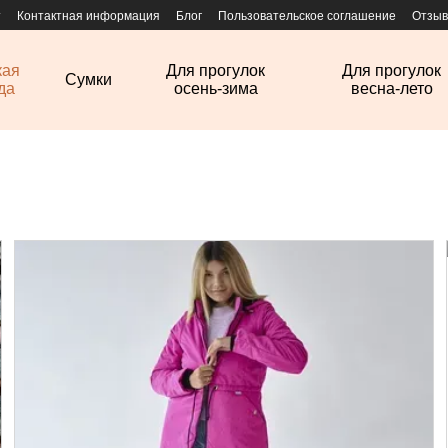
т
Контактная информация
Блог
Пользовательское соглашение
Отзыв
кая
Для прогулок
Для прогулок
Сумки
да
осень-зима
весна-лето