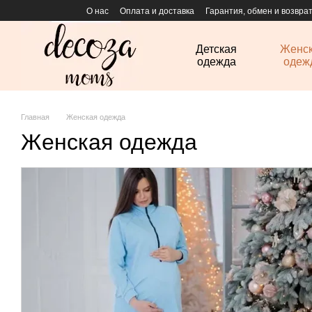
Перейти к основному контенту
О нас
Оплата и доставка
Гарантия, обмен и возвра
Детская
Женс
одежда
одеж
Главная
Женская одежда
Женская одежда