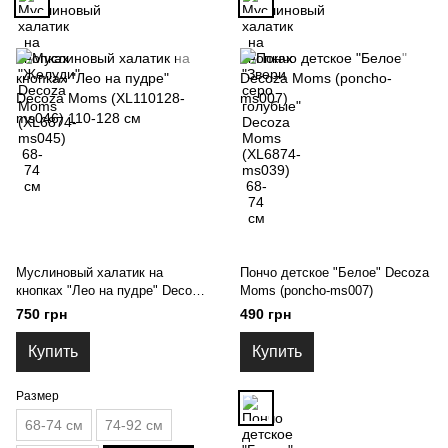
Муслиновый халатик на
Пончо детское "Белое" Decoza
кнопках "Лео на пудре" Decoza
Moms (poncho-ms007)
Moms (XL110128-ms046) 110-
750 грн
490 грн
128 см
Купить
Купить
Размер
68-74 см
74-92 см