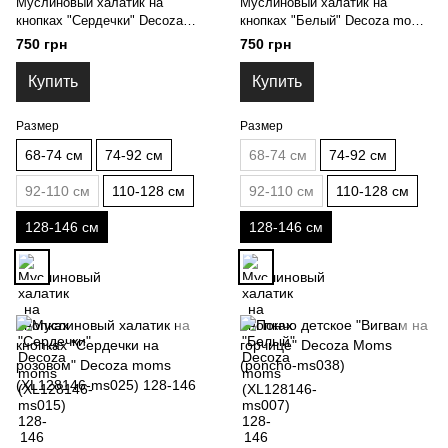
Муслиновый халатик на
Муслиновый халатик на
кнопках "Сердечки" Decoza
кнопках "Белый" Decoza moms
moms (XL128146-ms015) 128-
(XL128146-ms007) 128-146
750 грн
750 грн
146
Купить
Купить
Размер
Размер
68-74 см
74-92 см
68-74 см
74-92 см
92-110 см
110-128 см
92-110 см
110-128 см
128-146 см
128-146 см