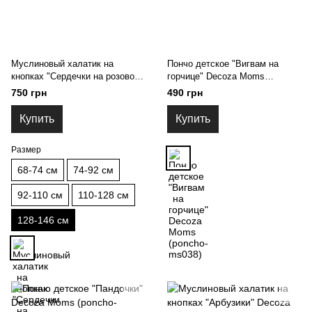
Муслиновый халатик на
Пончо детское "Вигвам на
кнопках "Сердечки на розовом"
горчице" Decoza Moms
Decoza moms (XL128146-
(poncho-ms038)
750 грн
490 грн
ms025) 128-146
Купить
Купить
Размер
68-74 см
74-92 см
92-110 см
110-128 см
128-146 см