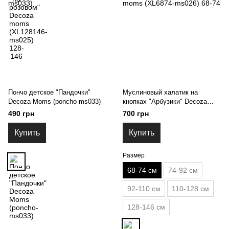
Пончо детское "Пандочки"
Муслиновый халатик на
Decoza Moms (poncho-ms033)
кнопках "Арбузики" Decoza
moms (XL6874-ms026) 68-74
490 грн
700 грн
Купить
Купить
Размер
68-74 см
74-92 см
92-110 см
110-128 см
128-146 см