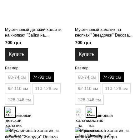
Муслиновый детский халатик
Муслиновый халатик на
на кнопках "Зайки на
кнопках "Звездочки" Decoza
горчичном" Decoza Moms
moms (XL7492-ms031) 74-92
700 грн
700 грн
(XL7492-ms011) 74-92
Купить
Купить
Размер
Размер
68-74 см
74-92 см
68-74 см
74-92 см
92-110 см
110-128 см
92-110 см
110-128 см
128-146 см
128-146 см