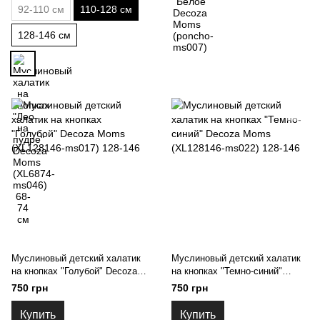
92-110 см
110-128 см
128-146 см
Муслиновый детский халатик
Муслиновый детский халатик
на кнопках "Голубой" Decoza
на кнопках "Темно-синий"
Moms (XL128146-ms017) 128-
Decoza Мoms (XL128146-
750 грн
750 грн
146
ms022) 128-146
Купить
Купить