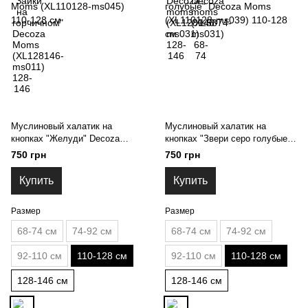
Муслиновый халатик на
Муслиновый халатик на
кнопках "Желуди" Decoza
кнопках "Звери серо голубые"
Moms (XL110128-ms045) 110-
Decoza Moms (XL110128-
750 грн
750 грн
128 см
ms039) 110-128 см
Купить
Купить
Размер
Размер
68-74 см
74-92 см
68-74 см
74-92 см
92-110 см
110-128 см
92-110 см
110-128 см
128-146 см
128-146 см