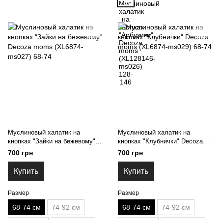
Муслиновый халатик на
Муслиновый халатик на
кнопках "Зайки на бежевому"
кнопках "Клубнички" Decoza
Decoza moms (XL6874-ms027)
moms (XL6874-ms029) 68-74
700 грн
700 грн
68-74
Купить
Купить
Размер
Размер
68-74 см
74-92 см
68-74 см
74-92 см