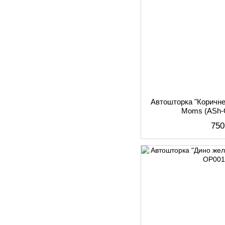
Автошторка "Коричн
Moms (АSh-
750