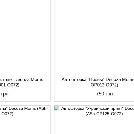
желтые" Decoza Moms
Автошторка "Пионы" Decoza Moms
001-О072)
ОР013-О072)
 грн
750 грн