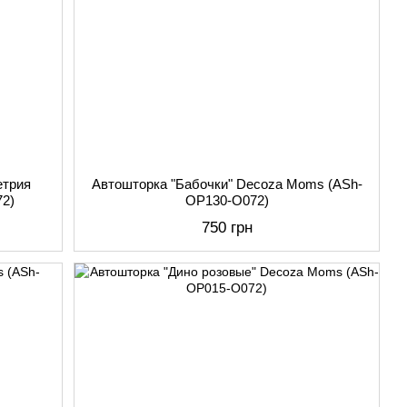
етрия
Автошторка "Бабочки" Decoza Moms (АSh-
2)
OP130-О072)
750 грн