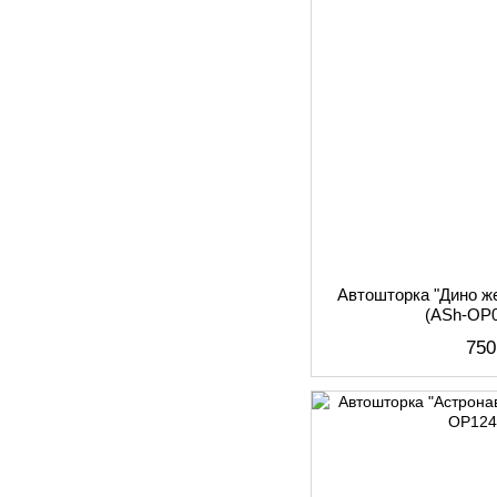
Автошторка "Дино 
(АSh-ОР
750