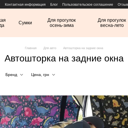
т
Контактная информация
Блог
Пользовательское соглашение
Отзыв
кая
Для прогулок
Для прогулок
Сумки
да
осень-зима
весна-лето
Главная
Для авто
Автошторка на задние окна
Автошторка на задние окна
Бренд
Цена, грн