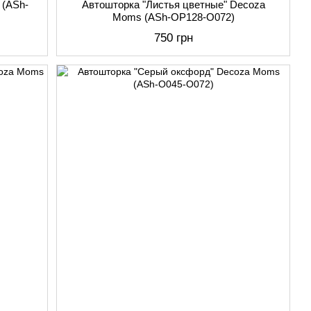
 (АSh-
Автошторка "Листья цветные" Decoza
Moms (АSh-OP128-О072)
750 грн