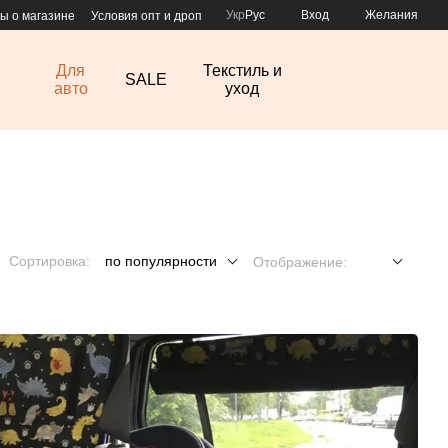
Укр
Рус
Вход
Желания
ы о магазине
Условия опт и дроп
Для
Текстиль и
SALE
авто
уход
Сортировка:
по популярности
Отображение: