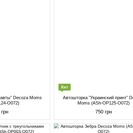
Хит
навты" Decoza Moms
Автошторка "Украинский принт" D
124-О072)
Moms (АSh-ОР125-О072)
 грн
750 грн