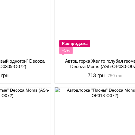
Распродажа
−5%
евый однотон" Decoza
Автошторка Желто голубая геом
О0309-О072)
Decoza Moms (АSh-ОР030-О07
 грн
713 грн
750 грн