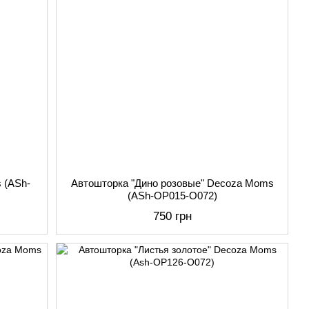
 (АSh-
Автошторка "Дино розовые" Decoza Moms
(АSh-ОР015-О072)
750 грн