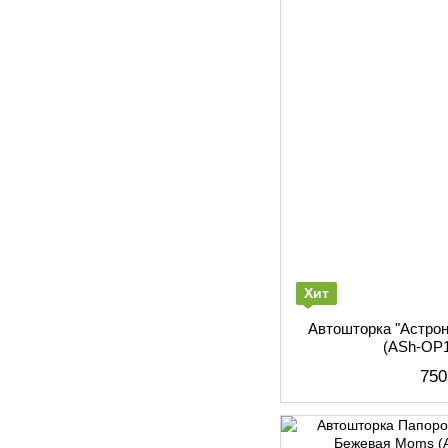
Хит
Автошторка "Астро
(АSh-ОР
750