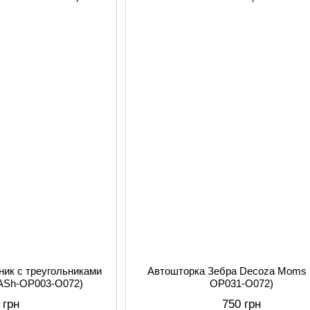
ник с треугольниками
Автошторка Зебра Decoza Moms 
АSh-ОР003-О072)
ОР031-О072)
 грн
750 грн