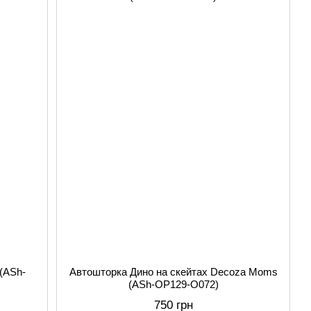
(АSh-
Автошторка Дино на скейтах Decoza Moms
(АSh-OP129-О072)
750 грн