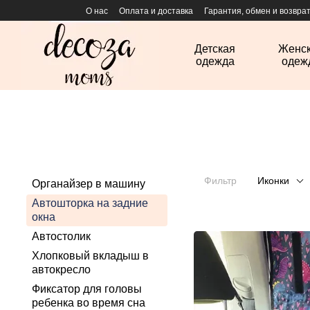
Перейти к основному контенту
О нас
Оплата и доставка
Гарантия, обмен и возвра
Детская
Женс
одежда
одеж
Фильтр
Иконки
Органайзер в машину
Автошторка на задние
окна
Автостолик
Хлопковый вкладыш в
автокресло
Фиксатор для головы
ребенка во время сна