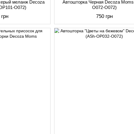
серый меланж Decoza
Автошторка Черная Decoza Moms
OP101-О072)
O072-О072)
 грн
750 грн