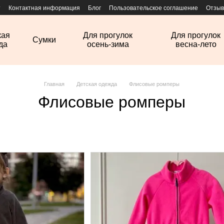
т
Контактная информация
Блог
Пользовательское соглашение
Отзыв
кая
Для прогулок
Для прогулок
Сумки
да
осень-зима
весна-лето
Главная
Детская одежда
Флисовые ромперы
Флисовые ромперы