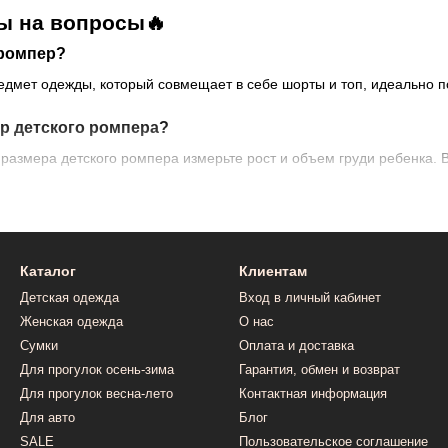
ы на вопросы🔥
 ромпер?
редмет одежды, который совмещает в себе шорты и топ, идеально 
р детского ромпера?
размера детского ромпера измерьте рост и объем груди ребенка. 
ов шьют детские ромперы?
ьются из мягких и дышащих материалов, таких как хлопок, органич
.
Каталог
Клиентам
детским ромпером?
Детская одежда
Вход в личный кабинет
перов можно стирать в машине на деликатном режиме. Следуйте ук
Женская одежда
О нас
Сумки
Оплата и доставка
Для прогулок осень-зима
Гарантия, обмен и возврат
Для прогулок весна-лето
Контактная информация
Для авто
Блог
SALE
Пользовательское соглашение