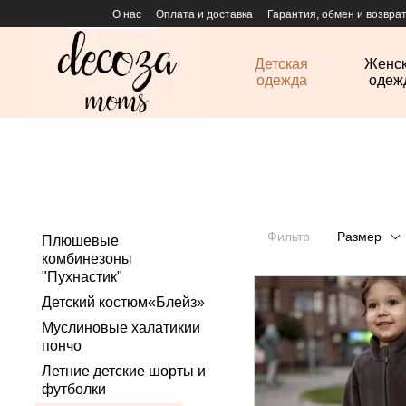
Перейти к основному контенту
О нас
Оплата и доставка
Гарантия, обмен и возвра
Детская
Женс
одежда
одеж
Фильтр
Размер
Плюшевые
комбинезоны
"Пухнастик"
Детский костюм«Блейз»
Муслиновые халатикии
пончо
Летние детские шорты и
футболки