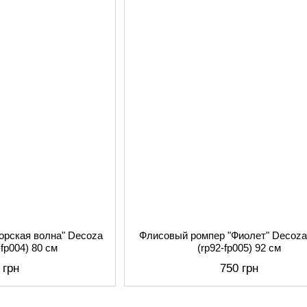
орская волна" Decoza
Флисовый ромпер "Фиолет" Decoz
fp004) 80 см
(rp92-fp005) 92 см
 грн
750 грн