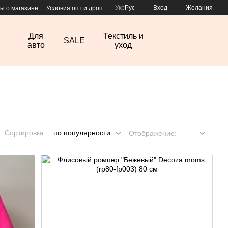
Укр
Рус
Вход
Желания
ы о магазине
Условия опт и дроп
Для
Текстиль и
SALE
авто
уход
Сортировка:
по популярности
Отображение: