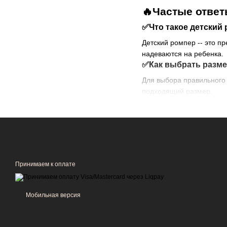
🔥Частые ответ
✅Что такое детский
Детский ромпер -- это п
надеваются на ребенка.
✅Как выбрать разме
Для выбора правильного 
подходящий размер.
✅Из каких материал
Детские ромперы часто ш
раздражать кожу ребенка
✅Как ухаживать за 
Большинство детских ром
Принимаем к оплате
Мобильная версия