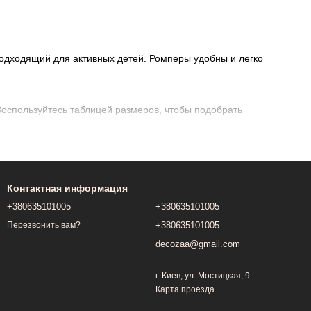
подходящий для активных детей. Ромперы удобны и легко
Воспользуйтесь таблицей размеров, чтобы подобрать
еский хлопок и флис, чтобы обеспечить комфорт и не
Контактная информация
+380635101005
+380635101005
азаниям на этикетке для сохранения качества ткани.
+380635101005
Перезвонить вам?
decozaa@gmail.com
г. Киев, ул. Мостицкая, 9
Карта проезда