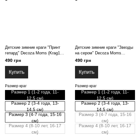
Детские зимние краги "Принт
Детские зимние краги "Звезды
гепард" Decoza Moms (Krag1-
на сером" Decoza Moms
Op305) Размер 1
(Krag1-Op309) Размер 1
490 грн
490 грн
Купить
Купить
Размер краг
Размер краг
Размер 1 (1-2 года, 11-
Размер 1 (1-2 года, 11-
12,5 см)
12,5 см)
Размер 2 (3-4 года, 13-
Размер 2 (3-4 года, 13-
14,5 см)
14,5 см)
Размер 3 (4-7 года, 15-16
Размер 3 (4-7 года, 15-16
см)
см)
Размер 4 (8-10 лет, 16-17
Размер 4 (8-10 лет, 16-17
см)
см)