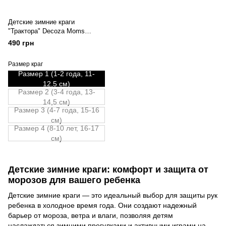
Детские зимние краги
"Трактора" Decoza Moms
(Krag1-Op308) Размер 1
490 грн
Размер краг
Размер 1 (1-2 года, 11-
12,5 см)
Размер 2 (3-4 года, 13-
14,5 см)
Размер 3 (4-7 года, 15-16
см)
Размер 4 (8-10 лет, 16-17
см)
Детские зимние краги: комфорт и защита от
морозов для вашего ребенка
Детские зимние краги — это идеальный выбор для защиты рук
ребенка в холодное время года. Они создают надежный
барьер от мороза, ветра и влаги, позволяя детям
наслаждаться зимними прогулками и активными играми на