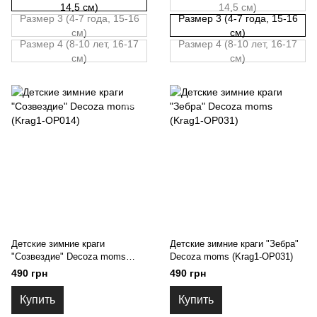
14,5 см)
14,5 см)
Размер 3 (4-7 года, 15-16
Размер 3 (4-7 года, 15-16
см)
см)
Размер 4 (8-10 лет, 16-17
Размер 4 (8-10 лет, 16-17
см)
см)
Детские зимние краги
Детские зимние краги "Зебра"
"Созвездие" Decoza moms
Decoza moms (Krag1-OP031)
(Krag1-OP014)
490 грн
490 грн
Купить
Купить