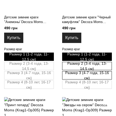
Детские зимние краги
Детские зимние краги "Черный
"Анемоны' Decoza Moms
камуфляж" Decoza Moms
(Krag1-Op307) Размер 1
(Krag1-Op306) Размер 1
490 грн
490 грн
Купить
Купить
Размер краг
Размер краг
Размер 1 (1-2 года, 11-
Размер 1 (1-2 года, 11-
12,5 см)
12,5 см)
Размер 2 (3-4 года, 13-
Размер 2 (3-4 года, 13-
14,5 см)
14,5 см)
Размер 3 (4-7 года, 15-16
Размер 3 (4-7 года, 15-16
см)
см)
Размер 4 (8-10 лет, 16-17
Размер 4 (8-10 лет, 16-17
см)
см)