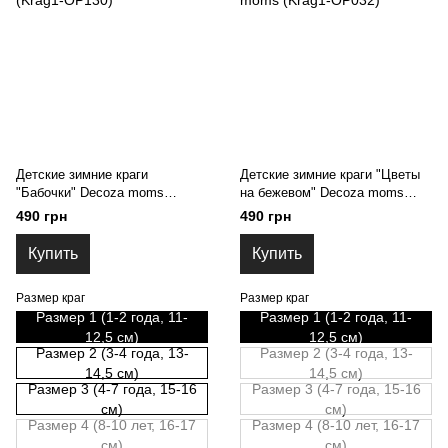
Детские зимние краги
Детские зимние краги "Цветы
"Бабочки" Decoza moms
на бежевом" Decoza moms
(Krag1-OP130)
(Krag1-OP032)
490 грн
490 грн
Купить
Купить
Размер краг
Размер краг
Размер 1 (1-2 года, 11-
Размер 1 (1-2 года, 11-
12,5 см)
12,5 см)
Размер 2 (3-4 года, 13-
Размер 2 (3-4 года, 13-
14,5 см)
14,5 см)
Размер 3 (4-7 года, 15-16
Размер 3 (4-7 года, 15-16
см)
см)
Размер 4 (8-10 лет, 16-17
Размер 4 (8-10 лет, 16-17
см)
см)