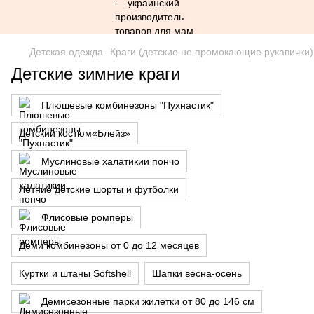
Детская одежда
Краги (детские не промокающие рукавички)
Детские зимние краги
Плюшевые комбинезоны "Пухнастик"
Детский костюм«Блейз»
Муслиновые халатикии пончо
Летние детские шорты и футболки
Флисовые ромперы
Деми комбинезоны от 0 до 12 месяцев
Куртки и штаны Softshell
Шапки весна-осень
Демисезонные парки жилетки от 80 до 146 см