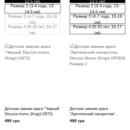
12,5 см)
12,5 см)
Размер 2 (3-4 года, 13-
Размер 2 (3-4 года, 13-
14,5 см)
14,5 см)
Размер 3 (4-7 года, 15-16
Размер 3 (4-7 года, 15-16
см)
см)
Размер 4 (8-10 лет, 16-17
Размер 4 (8-10 лет, 16-17
см)
см)
Детские зимние краги "Черный'
Детские зимние краги
Decoza moms (Krag1-O072)
"Арктический папоротник'
Decoza Moms (Krag1-OP303)
490 грн
490 грн
Размер 1