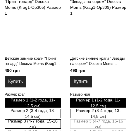
Детские зимние краги "Принт
Детские зимние краги "Звезды
гепард" Decoza Moms (Krag1-
на сером" Decoza Moms
Op305) Размер 1
(Krag1-Op309) Размер 1
490 грн
490 грн
Купить
Купить
Размер краг
Размер краг
Размер 1 (1-2 года, 11-
Размер 1 (1-2 года, 11-
12,5 см)
12,5 см)
Размер 2 (3-4 года, 13-
Размер 2 (3-4 года, 13-
14,5 см)
14,5 см)
Размер 3 (4-7 года, 15-16
Размер 3 (4-7 года, 15-16
см)
см)