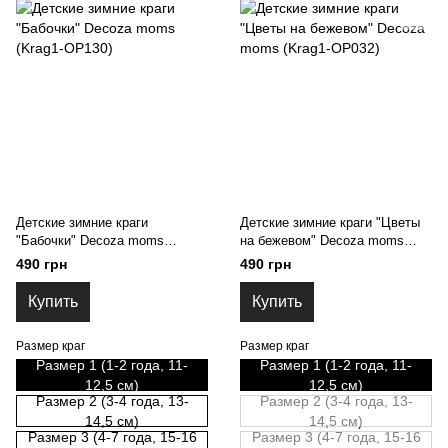
Детские зимние краги
Детские зимние краги "Цветы
"Бабочки" Decoza moms
на бежевом" Decoza moms
(Krag1-OP130)
(Krag1-OP032)
490 грн
490 грн
Купить
Купить
Размер краг
Размер краг
Размер 1 (1-2 года, 11-
Размер 1 (1-2 года, 11-
12,5 см)
12,5 см)
Размер 2 (3-4 года, 13-
Размер 2 (3-4 года, 13-
14,5 см)
14,5 см)
Размер 3 (4-7 года, 15-16
Размер 3 (4-7 года, 15-16