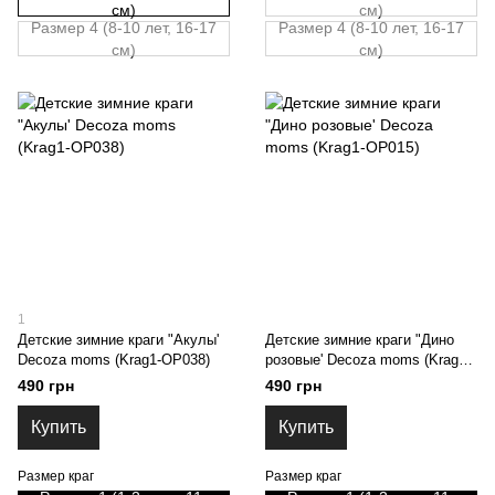
см)
см)
Размер 4 (8-10 лет, 16-17
Размер 4 (8-10 лет, 16-17
см)
см)
1
Детские зимние краги "Акулы'
Детские зимние краги "Дино
Decoza moms (Krag1-OP038)
розовые' Decoza moms (Krag1-
OP015)
490 грн
490 грн
Купить
Купить
Размер краг
Размер краг