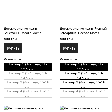
Детские зимние краги
Детские зимние краги "Черный
"Анемоны' Decoza Moms
камуфляж" Decoza Moms
(Krag1-Op307) Размер 1
(Krag1-Op306) Размер 1
490 грн
490 грн
Купить
Купить
Размер краг
Размер краг
Размер 1 (1-2 года, 11-
Размер 1 (1-2 года, 11-
12,5 см)
12,5 см)
Размер 2 (3-4 года, 13-
Размер 2 (3-4 года, 13-
14,5 см)
14,5 см)
Размер 3 (4-7 года, 15-16
Размер 3 (4-7 года, 15-16
см)
см)
Размер 4 (8-10 лет, 16-17
Размер 4 (8-10 лет, 16-17
см)
см)