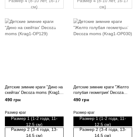
Размер 4 (8-10 лет, 16-17
Размер 4 (8-10 лет, 16-17
см)
см)
Детские зимние краги "Дино на
Детские зимние краги "Желто
скейтах' Decoza moms (Krag1-
голубая геометрия' Decoza
OP129)
moms (Krag1-OP030)
490 грн
490 грн
Размер краг
Размер краг
Размер 1 (1-2 года, 11-
Размер 1 (1-2 года, 11-
12,5 см)
12,5 см)
Размер 2 (3-4 года, 13-
Размер 2 (3-4 года, 13-
14,5 см)
14,5 см)