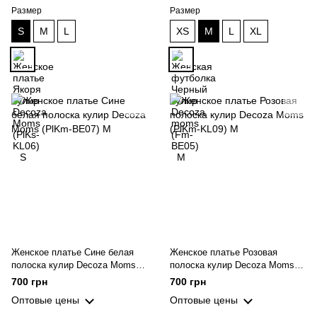
Размер
Размер
S
M
L
XS
M
L
XL
Женское платье Сине белая
Женское платье Розовая
полоска кулир Decoza Moms
полоска кулир Decoza Moms
(PlKm-BE07) M
(PlKm-KL09) M
700 грн
700 грн
Оптовые цены
Оптовые цены