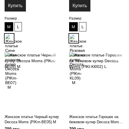
Купить
Купить
Размер
Размер
M
L
M
L
Женское платье Черный кулир
Женское платье Горошек на
Decoza Moms (PlKm-BE05) M
бежевом кулир Decoza Moms
(PlKl-Kl002) L
700 грн
700 грн