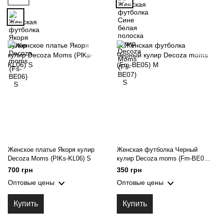
Женское платье Якоря кулир
Женская футболка Черный
Decoza Moms (PlKs-KL06) S
кулир Decoza moms (Fm-BE05)
M
700 грн
350 грн
Оптовые цены
Оптовые цены
Купить
Купить