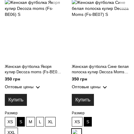
Женская футболка Якоря
Женская футболка Сине белая
кулир Decoza moms (Fs-BE06)
полоска кулир Decoza Moms
S
(Fs-BE07) S
350 грн
350 грн
Оптовые цены
Оптовые цены
Купить
Купить
Размер
Размер
XS
S
M
L
XL
XS
S
XXL