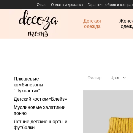
Перейти к основному контенту
О нас
Оплата и доставка
Гарантия, обмен и возвра
Детская
Женс
одежда
одеж
Фильтр
Цвет
Плюшевые
комбинезоны
"Пухнастик"
Детский костюм«Блейз»
Муслиновые халатикии
пончо
Летние детские шорты и
футболки