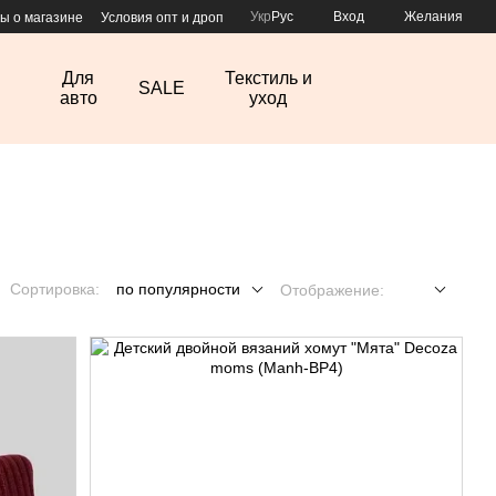
Укр
Рус
Вход
Желания
ы о магазине
Условия опт и дроп
Для
Текстиль и
SALE
авто
уход
Сортировка:
по популярности
Отображение: