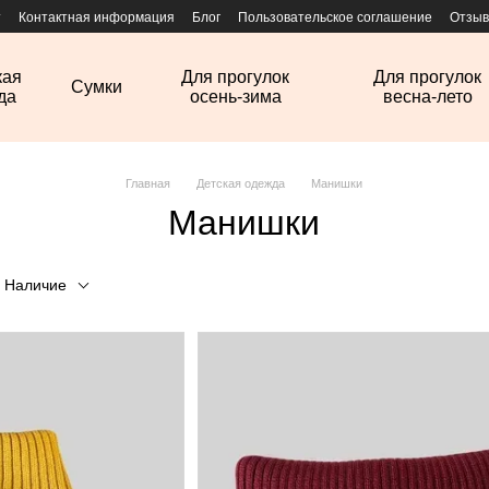
т
Контактная информация
Блог
Пользовательское соглашение
Отзыв
кая
Для прогулок
Для прогулок
Сумки
да
осень-зима
весна-лето
Главная
Детская одежда
Манишки
Манишки
Наличие