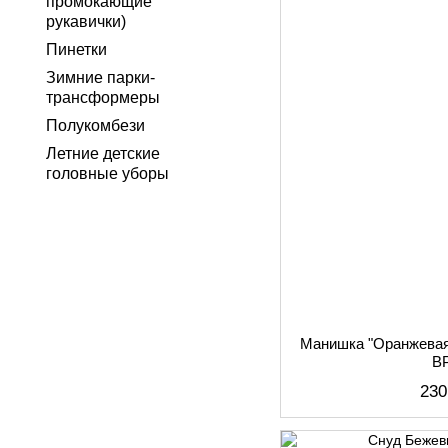
промокающие
рукавички)
Пинетки
Зимние парки-
трансформеры
Полукомбези
Летние детские
головные уборы
Манишка "Оранжева
B
230