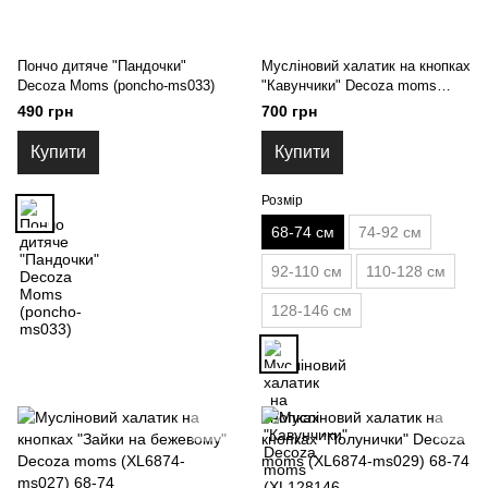
Пончо дитяче "Пандочки"
Мусліновий халатик на кнопках
Decoza Moms (poncho-ms033)
"Кавунчики" Decoza moms
(XL6874-ms026) 68-74
490 грн
700 грн
Купити
Купити
Розмір
68-74 см
74-92 см
92-110 см
110-128 см
128-146 см