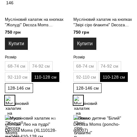
Мусліновий халатик на кнопках
Мусліновий халатик на кнопках
"Жолуді" Decoza Moms
"Звірі сіро блакитні" Decoza
(XL110128-ms045) 110-128 см
Moms (XL110128-ms039) 110-
750 грн
750 грн
128 см
Купити
Купити
Розмір
Розмір
68-74 см
74-92 см
68-74 см
74-92 см
92-110 см
110-128 см
92-110 см
110-128 см
128-146 см
128-146 см