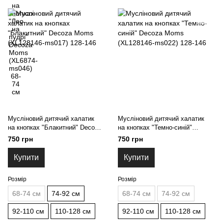
Мусліновий дитячий халатик
Мусліновий дитячий халатик
на кнопках "Блакитний" Decoza
на кнопках "Темно-синій"
Moms (XL128146-ms017) 128-
Decoza Мoms (XL128146-
750 грн
750 грн
146
ms022) 128-146
Купити
Купити
Розмір
Розмір
68-74 см
74-92 см
68-74 см
74-92 см
92-110 см
110-128 см
92-110 см
110-128 см