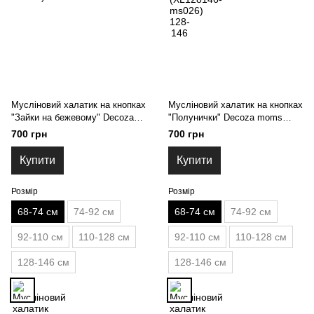
Мусліновий халатик на кнопках
Мусліновий халатик на кнопках
"Зайки на бежевому" Decoza
"Полунички" Decoza moms
moms (XL6874-ms027) 68-74
(XL6874-ms029) 68-74
700 грн
700 грн
Купити
Купити
Розмір
Розмір
68-74 см
74-92 см
68-74 см
74-92 см
92-110 см
110-128 см
92-110 см
110-128 см
128-146 см
128-146 см