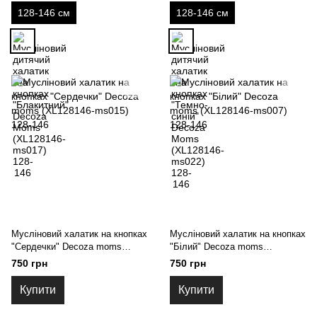
128-146 см
128-146 см
Мусліновий халатик на кнопках
Мусліновий халатик на кнопках
"Сердечки" Decoza moms
"Білий" Decoza moms
(XL128146-ms015) 128-146
(XL128146-ms007) 128-146
750 грн
750 грн
Купити
Купити