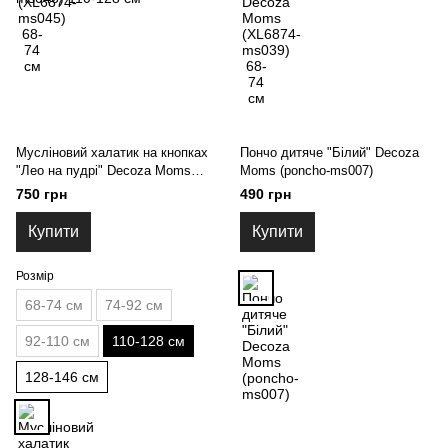
Мусліновий халатик на кнопках
Пончо дитяче "Білий" Decoza
"Лео на пудрі" Decoza Moms
Moms (poncho-ms007)
(XL110128-ms046) 110-128 см
750 грн
490 грн
Купити
Купити
Розмір
68-74 см
74-92 см
92-110 см
110-128 см
128-146 см