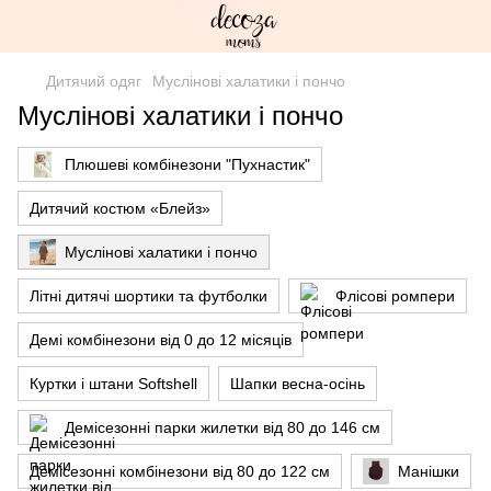
Дитячий одяг
Муслінові халатики і пончо
Муслінові халатики і пончо
Плюшеві комбінезони "Пухнастик"
Дитячий костюм «Блейз»
Муслінові халатики і пончо
Літні дитячі шортики та футболки
Флісові ромпери
Демі комбінезони від 0 до 12 місяців
Куртки і штани Softshell
Шапки весна-осінь
Демісезонні парки жилетки від 80 до 146 см
Демісезонні комбінезони від 80 до 122 см
Манішки