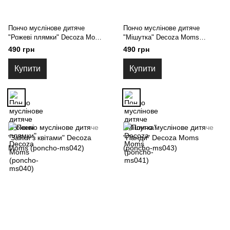
Пончо муслінове дитяче
Пончо муслінове дитяче
"Рожеві плямки" Decoza Moms
"Мішутка" Decoza Moms
(poncho-ms040)
(poncho-ms041)
490 грн
490 грн
Купити
Купити