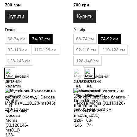
гірчичному" Decoza Moms
(XL7492-ms031) 74-92
700 грн
700 грн
(XL7492-ms014) 74-92
Купити
Купити
Розмір
Розмір
68-74 см
74-92 см
68-74 см
74-92 см
92-110 см
110-128 см
92-110 см
110-128 см
128-146 см
128-146 см