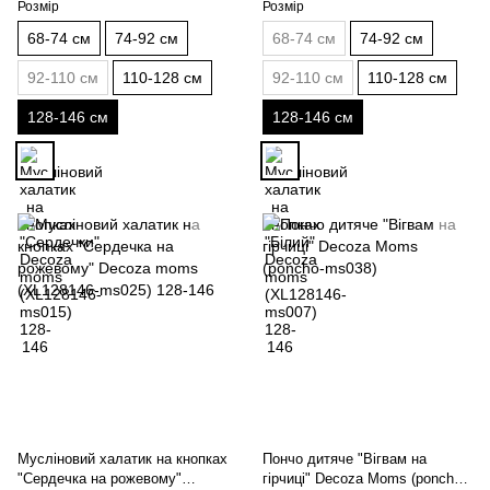
Розмір
Розмір
68-74 см
74-92 см
68-74 см
74-92 см
92-110 см
110-128 см
92-110 см
110-128 см
128-146 см
128-146 см
Мусліновий халатик на кнопках
Пончо дитяче "Вігвам на
"Сердечка на рожевому"
гірчиці" Decoza Moms (poncho-