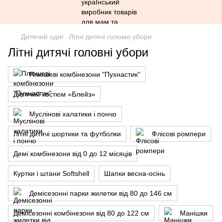
Дитячий одяг
Літні дитячі головні убори
Літні дитячі головні убори
Плюшеві комбінезони "Пухнастик"
Дитячий костюм «Блейз»
Муслінові халатики і пончо
Літні дитячі шортики та футболки
Флісові ромпери
Демі комбінезони від 0 до 12 місяців
Куртки і штани Softshell
Шапки весна-осінь
Демісезонні парки жилетки від 80 до 146 см
Демісезонні комбінезони від 80 до 122 см
Манішки