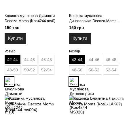
Косинка муслінова Діаманти
Косинка муслінова
Decoza Moms (Kos4244-ms0)
Динозаврики Decoza Moms
(Kos4244-MS020)
150 грн
150 грн
Купити
Купити
Розмір
Розмір
42-44
44-46
46-48
42-44
44-46
46-48
48-50
50-52
52-54
48-50
50-52
52-54