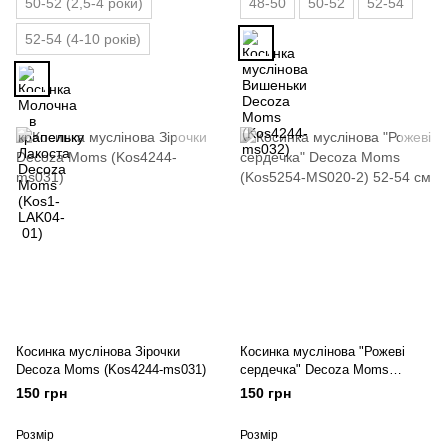
50-52 (2,5-4 роки)
48-50
50-52
52-54
52-54 (4-10 років)
Косинка муслінова Зірочки
Косинка муслінова "Рожеві
Decoza Moms (Kos4244-ms031)
сердечка" Decoza Moms
(Kos5254-MS020-2) 52-54 см
150 грн
150 грн
Розмір
Розмір