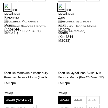
Косинка Молочна в крапельку
Косинка муслінова Вишеньки
Лакоста Decoza Moms (Kos1-
Decoza Moms (Kos4244-ms032)
LAK04-01)
150 грн
150 грн
Розмір
Розмір
46-48 (9-24 міс)
42-44
44-46
46-48