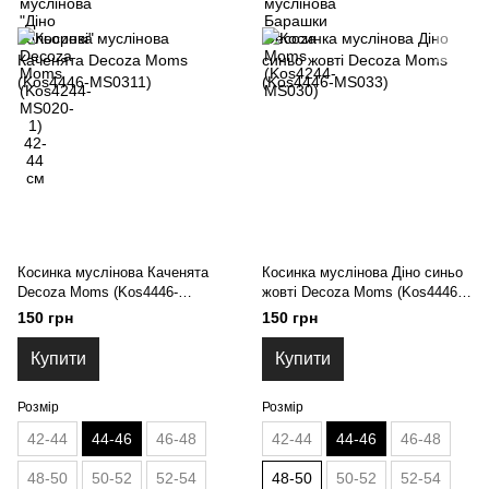
Косинка муслінова Каченята
Косинка муслінова Діно синьо
Decoza Moms (Kos4446-
жовті Decoza Moms (Kos4446-
MS0311)
MS033)
150 грн
150 грн
Купити
Купити
Розмір
Розмір
42-44
44-46
46-48
42-44
44-46
46-48
48-50
50-52
52-54
48-50
50-52
52-54