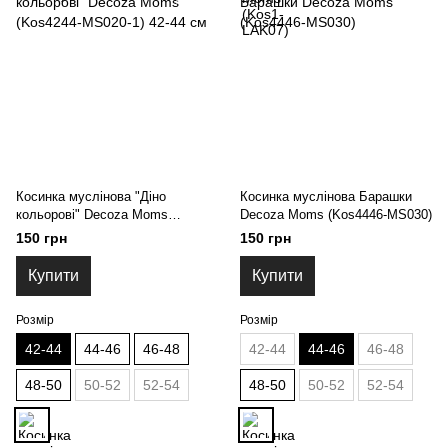
Косинка муслінова "Діно
Косинка муслінова Барашки
кольорові" Decoza Moms
Decoza Moms (Kos4446-MS030)
(Kos4244-MS020-1) 42-44 см
150 грн
150 грн
Купити
Купити
Розмір
Розмір
42-44
44-46
46-48
42-44
44-46
46-48
48-50
50-52
52-54
48-50
50-52
52-54