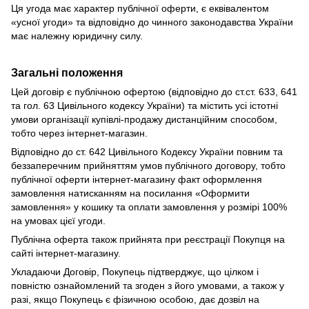
Ця угода має характер публічної оферти, є еквівалентом
«усної угоди» та відповідно до чинного законодавства України
має належну юридичну силу.
Загальні положення
Цей договір є публічною офертою (відповідно до ст.ст. 633, 641
та гол. 63 Цивільного кодексу України) та містить усі істотні
умови організації купівлі-продажу дистанційним способом,
тобто через інтернет-магазин.
Відповідно до ст. 642 Цивільного Кодексу України повним та
беззаперечним прийняттям умов публічного договору, тобто
публічної оферти інтернет-магазину факт оформлення
замовлення натисканням на посилання «Оформити
замовлення» у кошику та оплати замовлення у розмірі 100%
на умовах цієї угоди.
Публічна оферта також прийнята при реєстрації Покупця на
сайті інтернет-магазину.
Укладаючи Договір, Покупець підтверджує, що цілком і
повністю ознайомлений та згоден з його умовами, а також у
разі, якщо Покупець є фізичною особою, дає дозвіл на