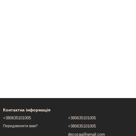
Контактна інформація
+380635101005
+380635101005
+380635101005
Передзвонити вам?
decozaa@gmail.com