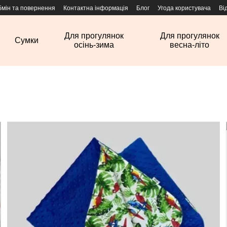
бмін та повернення
Контактна інформація
Блог
Угода користувача
Ві
Для прогулянок
Для прогулянок
Сумки
осінь-зима
весна-літо