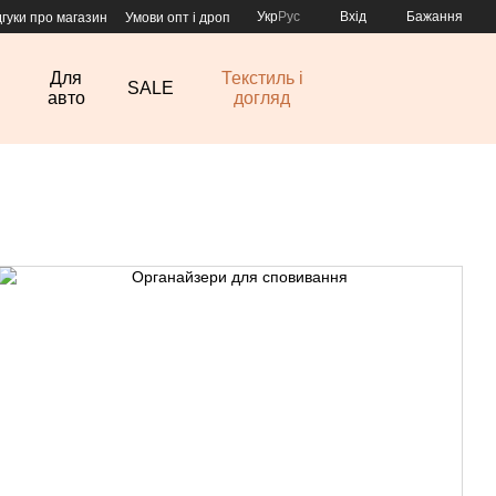
Укр
Рус
Вхід
Бажання
дгуки про магазин
Умови опт і дроп
Для
Текстиль і
SALE
авто
догляд