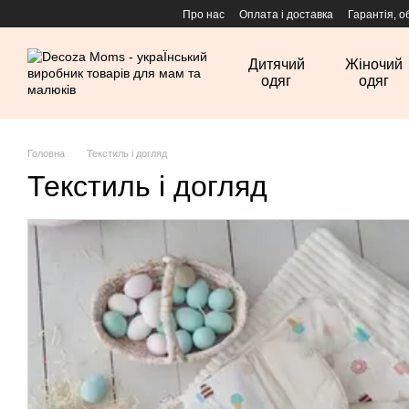
Перейти до основного контенту
Про нас
Оплата і доставка
Гарантія, о
Дитячий
Жіночий
одяг
одяг
Головна
Текстиль і догляд
Текстиль і догляд