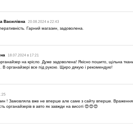
та Василівна
20.08.2024 в 22:43
оперативність. Гарний магазин, задоволена.
вна
18.07.2024 в 17:21
рганайзер на крісло. Дуже задоволена! Якісно пошито, щільна тканина,
и. В органайзері все під рукою. Щиро дякую і рекомендую!
1:25
н ! Замовляла вже не вперше але саме з сайту вперше. Враження 
сть органайзерів в авто як завжди на висоті 😍😍😍