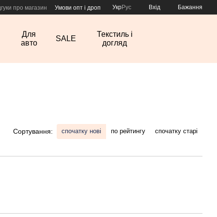
Укр
Рус
Вхід
Бажання
дгуки про магазин
Умови опт і дроп
Для
Текстиль і
SALE
авто
догляд
спочатку нові
по рейтингу
спочатку старі
Сортування: