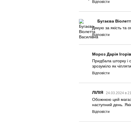
Відповісти
Бугаєва Віолет
Дякую за якість та 
Відповісти
Мороз Дарія Ігорі
Придбала шторку і о
зрозуміло як чіплят
Відповісти
ЛІЛІЯ
24.03.2024 в 2
Обожнюю цей магази
наступний день. Які
Відповісти