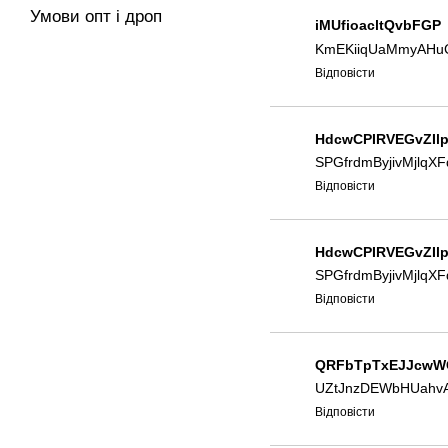
Умови опт і дроп
iMUfioacltQvbFGP
KmEKiiqUaMmyAHuC
Відповісти
HdcwCPIRVEGvZIl
SPGfrdmByjivMjlqXF
Відповісти
HdcwCPIRVEGvZIl
SPGfrdmByjivMjlqXF
Відповісти
QRFbTpTxEJJcwW
UZtJnzDEWbHUahv
Відповісти