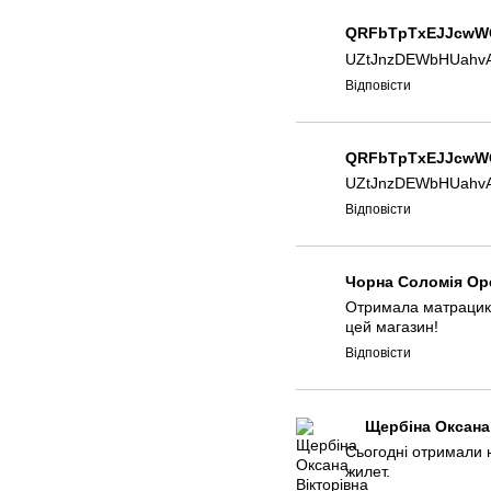
QRFbTpTxEJJcwW
UZtJnzDEWbHUahv
Відповісти
QRFbTpTxEJJcwW
UZtJnzDEWbHUahv
Відповісти
Чорна Соломія Ор
Отримала матрацик 
цей магазин!
Відповісти
Щербіна Оксана
Сьогодні отримали н
жилет.