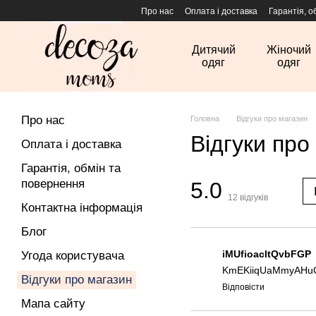
Перейти до основного контенту
Про нас
Оплата і доставка
Гарантія, о
Дитячий
Жіночий
одяг
одяг
Про нас
Головна
Відгуки про магазин
Відгуки про
Оплата і доставка
Гарантія, обмін та
повернення
5.0
12
відгуків
Контактна інформація
Блог
iMUfioacltQvbFGP
Угода користувача
KmEKiiqUaMmyAHuC
Відгуки про магазин
Відповісти
Мапа сайту