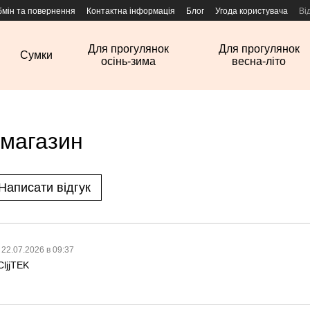
бмін та повернення
Контактна інформація
Блог
Угода користувача
Ві
Для прогулянок
Для прогулянок
Сумки
осінь-зима
весна-літо
 магазин
Написати відгук
22.07.2026 в 09:37
ljjTEK