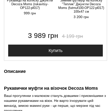
Рукавицы на коляску Джунгли
Зимний футмуф на коляску
Decoza Moms (rukavitsy-
"Теплик" Джунгли Decoza
OP122-pl017)
Moms (futmuf100-OP122-pl017)
100х47 см
999 грн
3 200 грн
3 989 грн
4 199 грн
Купить
Описание
Рукавички муфти на візочок Decoza Moms
Ваші прогулянки з малюком стануть довшими і приємнішими з
нашими рукавичками на візок. Не варто ігнорувати цей
винахід, зимою мамині руки - це перше, що мерзне під час
прогулянки.