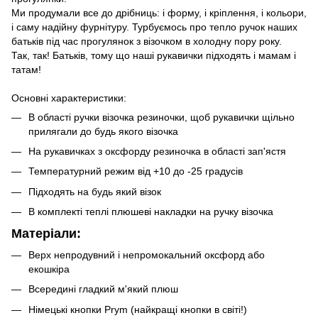
Ми продумали все до дрібниць: і форму, і кріплення, і кольори,
і саму надійну фурнітуру. Турбуємось про тепло ручок наших
батьків під час прогулянок з візочком в холодну пору року.
Так, так! Батьків, тому що наші рукавички підходять і мамам і
татам!
Основні характеристики:
В області ручки візочка резиночки, щоб рукавички щільно
прилягали до будь якого візочка
На рукавичках з оксфорду резиночка в області зап'ястя
Температурний режим від +10 до -25 градусів
Підходять на будь який візок
В комплекті теплі плюшеві накладки на ручку візочка
Матеріали:
Верх непродувний і непромокальний оксфорд або
екошкіра
Всередині гладкий м'який плюш
Німецькі кнопки Prym (найкращі кнопки в світі!)