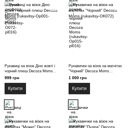
Рукавиці на візок Діно жовті і
Рукавички на візок на магнітах
чорний плюш Decoza Moms
"Чорний" Decoza Moms
(rukavitsy-Op001-pl016)
(rukavitsy-OK072)
999 грн
1 000 грн
Купити
Купити