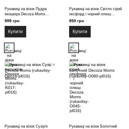
Рукавиці на візок Пудра
Рукавиці на візок Світло сірий
екошкіра Decoza Moms
оксфорд і чорний плюш
(rukavitsy-K017-pl016)
Decoza Moms (rukavitsy-O045-
999 грн
950 грн
pl016)
Купити
Купити
Рукавиці на візок Сузір'я
Рукавиці на візок Болотний