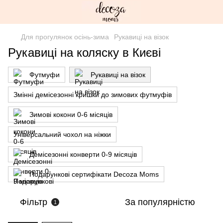
Для прогулянок осінь-зима
Рукавиці на візок
Рукавиці на коляску в Києві
Футмуфи
Рукавиці на візок
Змінні демісезонні кришки до зимових футмуфів
Зимові кокони 0-6 місяців
Універсальний чохол на ніжки
Демісезонні конверти 0-9 місяців
Подарункові сертифікати Decoza Moms
Фільтр
За популярністю
1