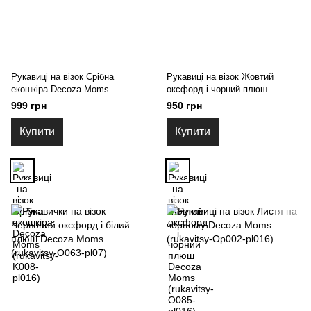
Рукавиці на візок Срібна
Рукавиці на візок Жовтий
екошкіра Decoza Moms
оксфорд і чорний плюш
(rukavitsy-K008-pl016)
Decoza Moms (rukavitsy-O085-
999 грн
950 грн
pl016)
Купити
Купити