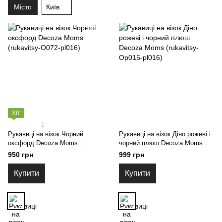
Місто
Київ
Хіт
1
Рукавиці на візок Чорний
Рукавиці на візок Діно рожеві і
оксфорд Decoza Moms
чорний плюш Decoza Moms
(rukavitsy-O072-pl016)
(rukavitsy-Op015-pl016)
950 грн
999 грн
Купити
Купити