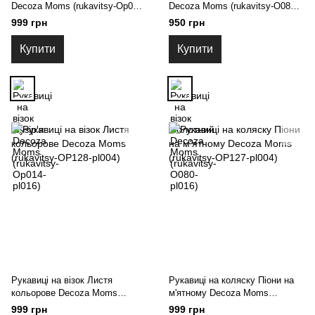
Decoza Moms (rukavitsy-Op014-
Decoza Moms (rukavitsy-O080-
pl016)
pl016)
999 грн
950 грн
Купити
Купити
Рукавиці на візок Листя
Рукавиці на коляску Піони на
кольорове Decoza Moms
м'ятному Decoza Moms
(rukavitsy-OP128-pl004)
(rukavitsy-OP127-pl004)
999 грн
999 грн