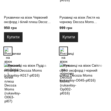
Рукавички на візок Червоний
Рукавиці на візок Листя на
оксфорд і білий плюш Decoza
чорному Decoza Moms
Moms (rukavitsy-О063-pl07)
(rukavitsy-Op002-pl016)
950 грн
999 грн
Купити
Купити