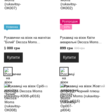
Розпродаж
Новинка
−10%
Рукавички на візок на магнітах
Рукавиці на візок Квіти
"Білий" Decoza Moms
акварельні Decoza Moms
(rukavitsy-OK008)
(rukavitsy-Op007-pl004)
1 000 грн
899 грн
999 грн
Купити
Купити