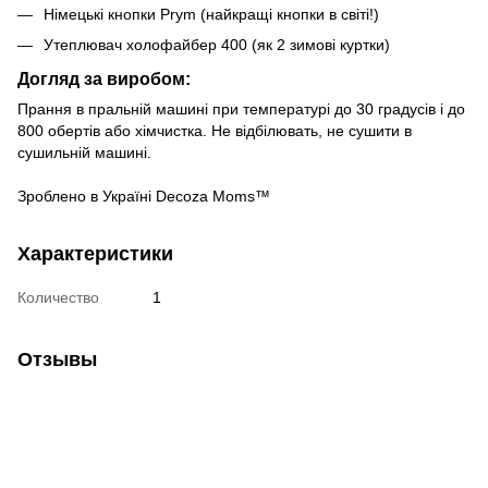
Німецькі кнопки Prym (найкращі кнопки в світі!)
Утеплювач холофайбер 400 (як 2 зимові куртки)
Догляд за виробом:
Прання в пральній машині при температурі до 30 градусів і до
800 обертів або хімчистка. Не відбілювать, не сушити в
сушильній машині.
Зроблено в Україні Decoza Moms™
Характеристики
Количество
1
Отзывы