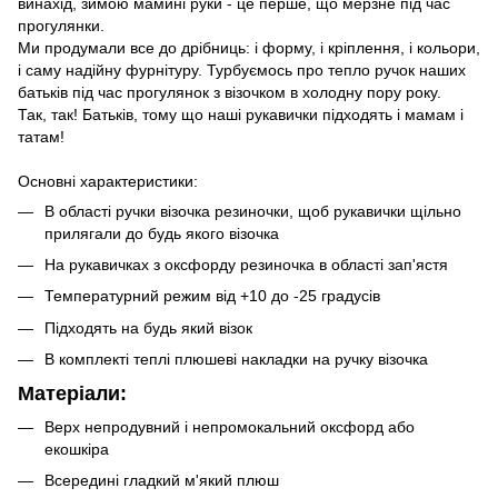
винахід, зимою мамині руки - це перше, що мерзне під час
прогулянки.
Ми продумали все до дрібниць: і форму, і кріплення, і кольори,
і саму надійну фурнітуру. Турбуємось про тепло ручок наших
батьків під час прогулянок з візочком в холодну пору року.
Так, так! Батьків, тому що наші рукавички підходять і мамам і
татам!
Основні характеристики:
В області ручки візочка резиночки, щоб рукавички щільно
прилягали до будь якого візочка
На рукавичках з оксфорду резиночка в області зап'ястя
Температурний режим від +10 до -25 градусів
Підходять на будь який візок
В комплекті теплі плюшеві накладки на ручку візочка
Матеріали:
Верх непродувний і непромокальний оксфорд або
екошкіра
Всередині гладкий м'який плюш