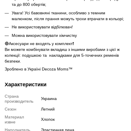
та до 800 обертів;
Увага! Усі бавовняні тканини, особливо з темним
малюнком, після прання можуть трохи втрачати в кольорі;
Не використовувати відбілювач!
Можна використовувати хімчистку
🔴Аксесуари не входять у комплект❗️
Ви можете комбінувати вкладиш з іншими виробами з цієї ж
колекції: подушкою та накладками для 5-точечних ременів
безпеки.
Зроблено в Україні Decoza Moms™
Характеристики
Страна
Украина
производитель
Сезон
Летний
Материал
Хлопок
извне
Наполнитель
Эластичная пена