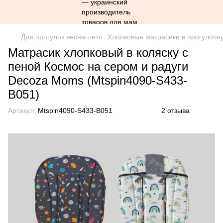
Для прогулок весна-лето
Хлопковые матрасики в прогулочн
Матрасик хлопковый в коляску с
пеной Космос на сером и радуги
Decoza Moms (Mtspin4090-S433-
В051)
Артикул:
Mtspin4090-S433-В051
2 отзыва