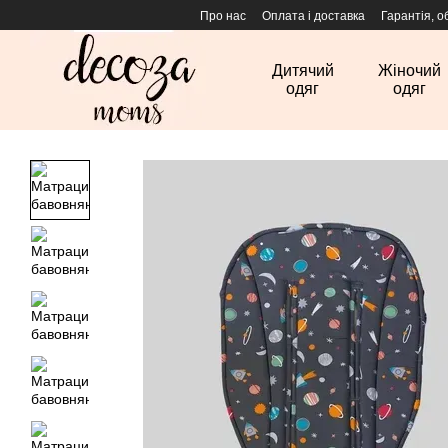
Перейти до основного контенту
Про нас
Оплата і доставка
Гарантія, о
Дитячий
Жіночий
одяг
одяг