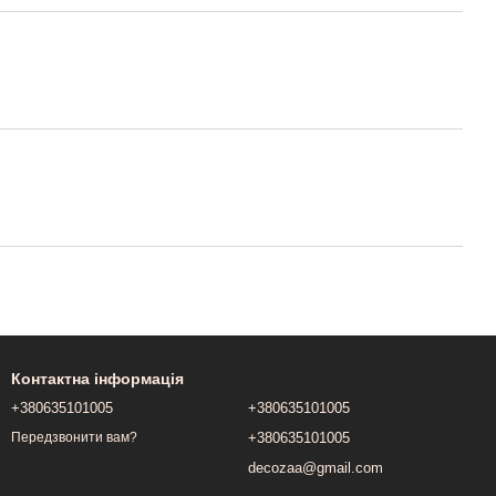
Контактна інформація
+380635101005
+380635101005
+380635101005
Передзвонити вам?
decozaa@gmail.com