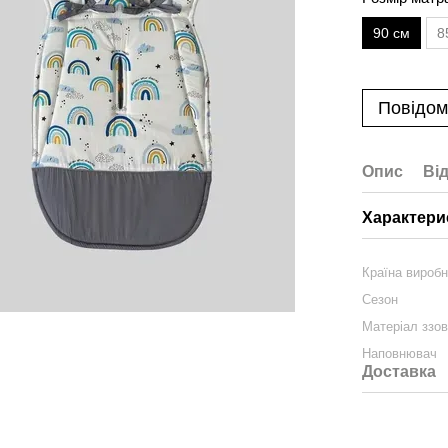
90 см
8
Повідом
Опис
Ві
Характери
Країна вироб
Сезон
Матеріал ззов
Наповнювач
Доставка