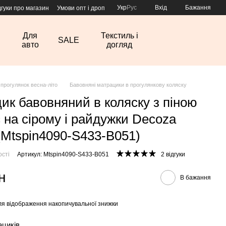
Укр
Рус
Вхід
Бажання
дгуки про магазин
Умови опт і дроп
Для
Текстиль і
SALE
авто
догляд
 прогулянок весна-літо
Бавовняні матрацики в прогулянкову коляску
ик бавовняний в коляску з піною
 на сірому і райдужки Decoza
Mtspin4090-S433-В051)
ості
Артикул: Mtspin4090-S433-В051
2 відгуки
н
В бажання
я відображення накопичувальної знижки
ациків