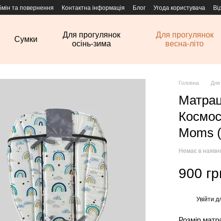
бмін та повернення
Контактна інформація
Блог
Угода користувача
Ві
Для прогулянок
Для прогулянок
Сумки
осінь-зима
весна-літо
Головна
Для
Матрац
Космос
Moms (
Немає в наявн
900 гр
Увійти
дл
%
Розмір матр