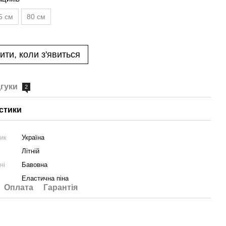
5 см
80 см
ити, коли з'явиться
дгуки
2
стики
ник
Україна
Літній
ні
Бавовна
Еластична піна
Оплата
Гарантія