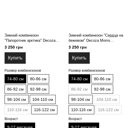
Зимний комбинезон
Зимний комбинезон "Сердца на
"Папоротник арктика" Decoza
бежевом" Decoza Moms
Moms (zimk7480-OP303-pl04)
(zimk7480-OP304-pl016) 74-80
3 250 грн
3 250 грн
74-80 см
см
Купить
Купить
Размер комбинезонов
Размер комбинезонов
74-80 см
80-86 см
74-80 см
80-86 см
86-92 см
92-98 см
86-92 см
92-98 см
98-104 см
104-110 см
98-104 см
104-110 см
110-116 см
116-122 см
110-116 см
116-122 см
Возраст
Возраст
9-12 месяцев
9-12 месяцев