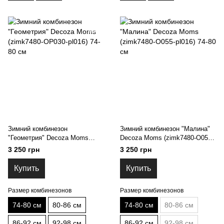
Зимний комбинезон
Зимний комбинезон "Малина"
"Геометрия" Decoza Moms
Decoza Moms (zimk7480-O055-
(zimk7480-OP030-pl016) 74-80
pl016) 74-80 см
3 250 грн
3 250 грн
см
Купить
Купить
Размер комбинезонов
Размер комбинезонов
74-80 см
80-86 см
74-80 см
80-86 см
86-92 см
92-98 см
86-92 см
92-98 см