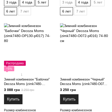
3 года
4 года
5 лет
3 года
4 года
5 лет
6 лет
7 лет
6 лет
7 лет
Распродажа
−5%
1
Зимний комбинезон "Бабочки"
Зимний комбинезон "Черный"
Decoza Moms (zimk7480-
Decoza Moms (zimk7480-O072-
OP130-pl017) 74-80
pl016) 74-80 см
3 088 грн
3 250 грн
3 250 грн
Купить
Купить
Размер комбинезонов
Размер комбинезонов