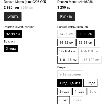
Decoza Moms (zimk9298-O056-
Decoza Moms (zimk8086-
pl016) 92-98 см
Op307-pl003) 80-86 см
2 925 грн
3 250 грн
3 250 грн
Купить
Купить
Размер комбинезонов
Размер комбинезонов
92-98 см
74-80 см
80-86 см
Возраст
86-92 см
92-98 см
3 года
98-104 см
104-110 см
110-116 см
116-122 см
Возраст
9-12 месяцев
1 год, 1,5 лет
2 года
3 года
4 года
5 лет
6 лет
7 лет