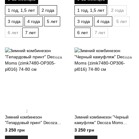
1 год, 1,5 лет
2 года
1 год, 1,5 лет
2 года
3 года
4 года
5 лет
3 года
4 года
5 лет
6 лет
7 лет
6 лет
7 лет
2
Зимний комбинезон
Зимний комбинезон "Черный
"Гепардовый принт" Decoza
камуфляж" Decoza Moms
Moms (zimk7480-OP305-pl016)
(zimk7480-OP306-pl016) 74-80
3 250 грн
3 250 грн
74-80 см
см