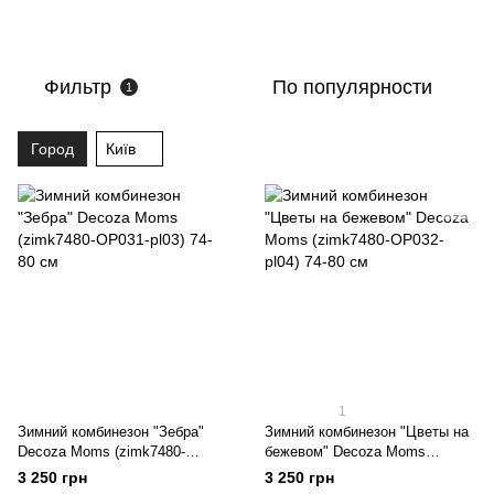
Фильтр
По популярности
1
Город
Київ
1
Зимний комбинезон "Зебра"
Зимний комбинезон "Цветы на
Decoza Moms (zimk7480-
бежевом" Decoza Moms
OP031-pl03) 74-80 см
(zimk7480-OP032-pl04) 74-80 см
3 250 грн
3 250 грн