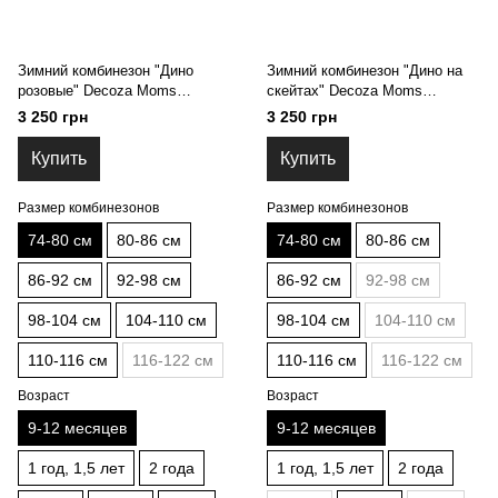
Зимний комбинезон "Дино
Зимний комбинезон "Дино на
розовые" Decoza Moms
скейтах" Decoza Moms
(zimk7480-OP015-pl03) 74-80 см
(zimk7480-OP129-pl016) 74-80
3 250 грн
3 250 грн
см
Купить
Купить
Размер комбинезонов
Размер комбинезонов
74-80 см
80-86 см
74-80 см
80-86 см
86-92 см
92-98 см
86-92 см
92-98 см
98-104 см
104-110 см
98-104 см
104-110 см
110-116 см
116-122 см
110-116 см
116-122 см
Возраст
Возраст
9-12 месяцев
9-12 месяцев
1 год, 1,5 лет
2 года
1 год, 1,5 лет
2 года