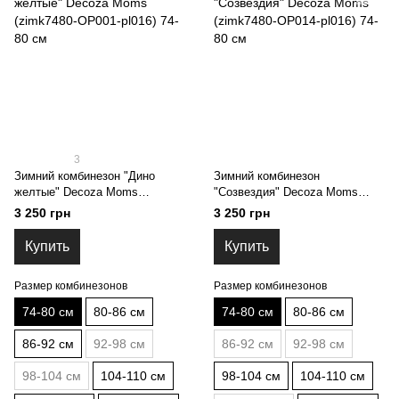
3
Зимний комбинезон "Дино
Зимний комбинезон
желтые" Decoza Moms
"Созвездия" Decoza Moms
(zimk7480-OP001-pl016) 74-80
(zimk7480-OP014-pl016) 74-80
3 250 грн
3 250 грн
см
см
Купить
Купить
Размер комбинезонов
Размер комбинезонов
74-80 см
80-86 см
74-80 см
80-86 см
86-92 см
92-98 см
86-92 см
92-98 см
98-104 см
104-110 см
98-104 см
104-110 см