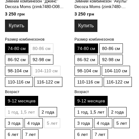
Зимний комбинезон "Джинс"
Зимний комбинезон "Акулы"
Decoza Moms (zimk7480-O088-
Decoza Moms (zimk7480-
pl016) 74-80 см
ОР038-pl016) 74-80 см
3 250 грн
3 250 грн
Купить
Купить
Размер комбинезонов
Размер комбинезонов
74-80 см
80-86 см
74-80 см
80-86 см
86-92 см
92-98 см
86-92 см
92-98 см
98-104 см
104-110 см
98-104 см
104-110 см
110-116 см
116-122 см
110-116 см
116-122 см
Возраст
Возраст
9-12 месяцев
9-12 месяцев
1 год, 1,5 лет
2 года
1 год, 1,5 лет
2 года
3 года
4 года
5 лет
3 года
4 года
5 лет
6 лет
7 лет
6 лет
7 лет