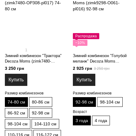
Распродажа
−10%
1
Зимний комбинезон "Трактора"
Зимний комбинезон "Голубой
Decoza Moms (zimk7480-
меланж" Decoza Moms
OP308-pl017) 74-80 см
(zimk9298-O061-pl016) 92-98 см
3 250 грн
2 925 грн
3 250 грн
Купить
Купить
Размер комбинезонов
Размер комбинезонов
74-80 см
80-86 см
92-98 см
98-104 см
Возраст
86-92 см
92-98 см
3 года
4 года
98-104 см
104-110 см
110-116 см
116-122 см