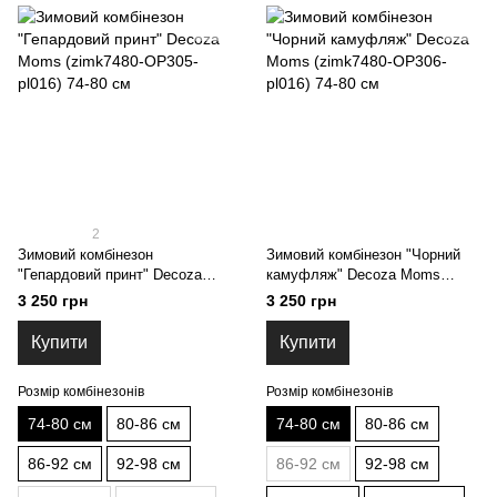
2
Зимовий комбінезон
Зимовий комбінезон "Чорний
"Гепардовий принт" Decoza
камуфляж" Decoza Moms
Moms (zimk7480-OP305-pl016)
(zimk7480-OP306-pl016) 74-80
3 250 грн
3 250 грн
74-80 см
см
Купити
Купити
Розмір комбінезонів
Розмір комбінезонів
74-80 см
80-86 см
74-80 см
80-86 см
86-92 см
92-98 см
86-92 см
92-98 см