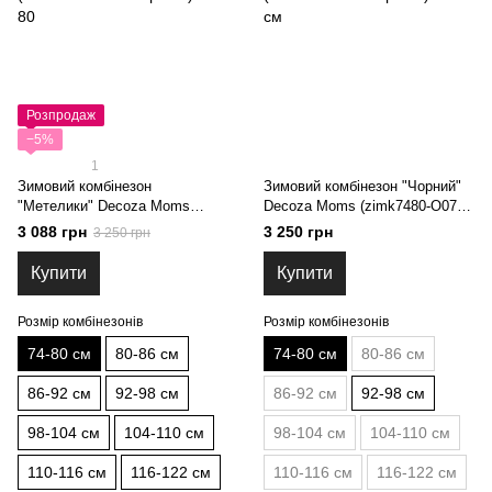
Розпродаж
−5%
1
Зимовий комбінезон
Зимовий комбінезон "Чорний"
"Метелики" Decoza Moms
Decoza Moms (zimk7480-O072-
(zimk7480-OP130-pl017) 74-80
pl016) 74-80 см
3 088 грн
3 250 грн
3 250 грн
Купити
Купити
Розмір комбінезонів
Розмір комбінезонів
74-80 см
80-86 см
74-80 см
80-86 см
86-92 см
92-98 см
86-92 см
92-98 см
98-104 см
104-110 см
98-104 см
104-110 см
110-116 см
116-122 см
110-116 см
116-122 см