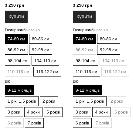
(zimk7480-OP303-pl04) 74-80 см
(zimk7480-OP304-pl016) 74-80
3 250 грн
3 250 грн
см
Купити
Купити
Розмір комбінезонів
Розмір комбінезонів
74-80 см
80-86 см
74-80 см
80-86 см
86-92 см
92-98 см
86-92 см
92-98 см
98-104 см
104-110 см
98-104 см
104-110 см
110-116 см
116-122 см
110-116 см
116-122 см
Вік
Вік
9-12 місяців
9-12 місяців
1 рік, 1,5 років
2 роки
1 рік, 1,5 років
2 роки
3 роки
4 роки
5 років
3 роки
4 роки
5 років
6 років
7 років
6 років
7 років