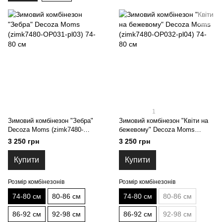
1
Зимовий комбінезон "Зебра"
Зимовий комбінезон "Квіти на
Decoza Moms (zimk7480-
бежевому" Decoza Moms
OP031-pl03) 74-80 см
(zimk7480-OP032-pl04) 74-80 см
3 250 грн
3 250 грн
Купити
Купити
Розмір комбінезонів
Розмір комбінезонів
74-80 см
80-86 см
74-80 см
80-86 см
86-92 см
92-98 см
86-92 см
92-98 см