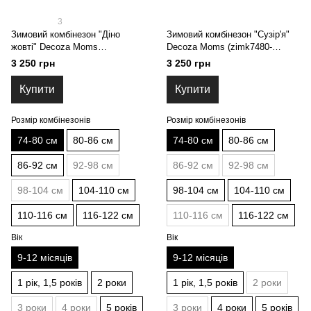
3
Зимовий комбінезон "Діно
Зимовий комбінезон "Сузір'я"
жовті" Decoza Moms
Decoza Moms (zimk7480-
(zimk7480-OP001-pl016) 74-80
OP014-pl016) 74-80 см
3 250 грн
3 250 грн
см
Купити
Купити
Розмір комбінезонів
Розмір комбінезонів
74-80 см
80-86 см
74-80 см
80-86 см
86-92 см
92-98 см
86-92 см
92-98 см
98-104 см
104-110 см
98-104 см
104-110 см
110-116 см
116-122 см
110-116 см
116-122 см
Вік
Вік
9-12 місяців
9-12 місяців
1 рік, 1,5 років
2 роки
1 рік, 1,5 років
2 роки
3 роки
4 роки
5 років
3 роки
4 роки
5 років