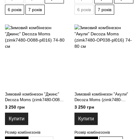
6 років
7 років
6 років
7 років
Зимовий комбінезон "Джинс"
Зимовий комбінезон "Акули"
Decoza Moms (zimk7480-O088-
Decoza Moms (zimk7480-
pl016) 74-80 см
ОР038-pl016) 74-80 см
3 250 грн
3 250 грн
Купити
Купити
Розмір комбінезонів
Розмір комбінезонів