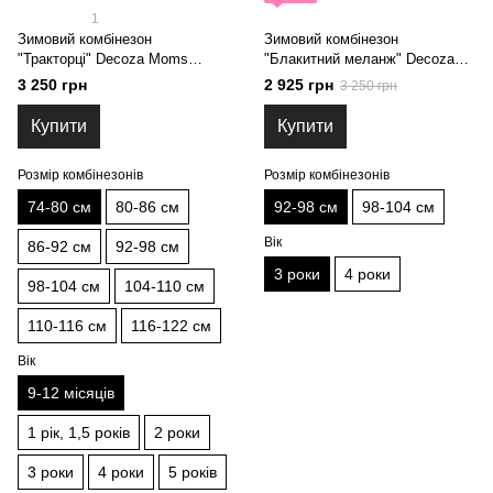
1
Зимовий комбінезон
Зимовий комбінезон
"Тракторці" Decoza Moms
"Блакитний меланж" Decoza
(zimk7480-OP308-pl017) 74-80
Moms (zimk9298-O061-pl016)
3 250 грн
2 925 грн
3 250 грн
см
92-98 см
Купити
Купити
Розмір комбінезонів
Розмір комбінезонів
74-80 см
80-86 см
92-98 см
98-104 см
Вік
86-92 см
92-98 см
3 роки
4 роки
98-104 см
104-110 см
110-116 см
116-122 см
Вік
9-12 місяців
1 рік, 1,5 років
2 роки
3 роки
4 роки
5 років