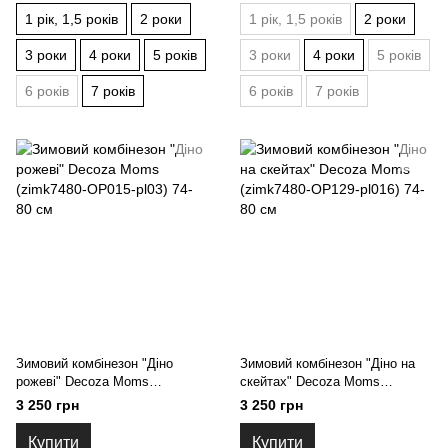
1 рік, 1,5 років
2 роки
1 рік, 1,5 років
2 роки
3 роки
4 роки
5 років
3 роки
4 роки
5 років
6 років
7 років
6 років
7 років
Зимовий комбінезон "Діно
Зимовий комбінезон "Діно на
рожеві" Decoza Moms
скейтах" Decoza Moms
(zimk7480-OP015-pl03) 74-80 см
(zimk7480-OP129-pl016) 74-80
3 250 грн
3 250 грн
см
Купити
Купити