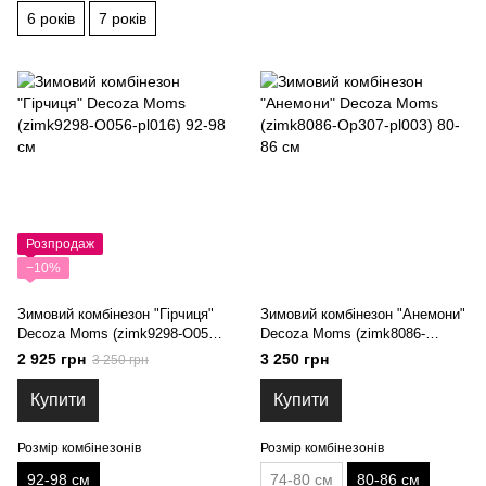
6 років
7 років
Розпродаж
−10%
Зимовий комбінезон "Гірчиця"
Зимовий комбінезон "Анемони"
Decoza Moms (zimk9298-O056-
Decoza Moms (zimk8086-
pl016) 92-98 см
Op307-pl003) 80-86 см
2 925 грн
3 250 грн
3 250 грн
Купити
Купити
Розмір комбінезонів
Розмір комбінезонів
92-98 см
74-80 см
80-86 см