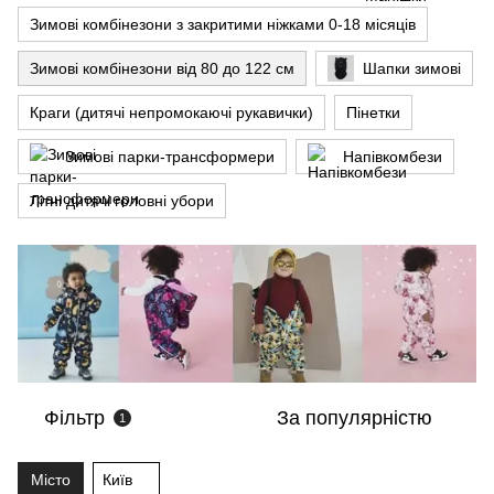
Зимові комбінезони з закритими ніжками 0-18 місяців
Зимові комбінезони від 80 до 122 см
Шапки зимові
Краги (дитячі непромокаючі рукавички)
Пінетки
Зимові парки-трансформери
Напівкомбези
Літні дитячі головні убори
Фільтр
За популярністю
1
Місто
Київ