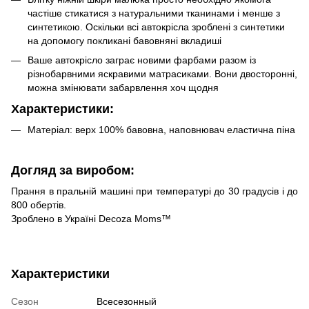
частіше стикатися з натуральними тканинами і менше з
синтетикою. Оскільки всі автокрісла зроблені з синтетики
на допомогу покликані бавовняні вкладиші
Ваше автокрісло заграє новими фарбами разом із
різнобарвними яскравими матрасиками. Вони двосторонні,
можна змінювати забарвлення хоч щодня
Характеристики:
Матеріал: верх 100% бавовна, наповнювач еластична піна
Догляд за виробом:
Прання в пральній машині при температурі до 30 градусів і до
800 обертів.
Зроблено в Україні Decoza Moms™
Характеристики
Сезон
Всесезонный