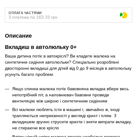
ОПЛАТА ЧАСТЯМИ
3 платежа по 163.33 грн
Описание
Вкладиш в автолюльку 0+
Ваша дитина потіє в автокріслі? Ви кладете малюка на
синтетичне сидіння автолюльки? Спеціально розроблені
двосторонні вкладиші для дітей від 0 до 9 місяців в автолюльку
усунуть багато проблем:
Якщо спинка малюка потіє бавовняна вкладка вбере весь
непотрібний піт, а наповнювач бавовни проведе
вентиляцію між шкірою і синтетичним сидінням
Всі малюки люблять їсти в машині і, звичайно ж, іноді
трапляються неприємності у вигляді крихт і плям. З
вкладишем зручно струсити крихти і зняти випрати вкладку,
не стираючи все крісло
Влітку ніжній шкіри малюка просто необхідно якомога