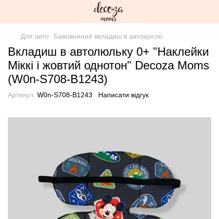
Для авто
Бавовняний вкладиш в автокрісло
Вкладиш в автолюльку 0+ "Наклейки
Міккі і жовтий однотон" Decoza Moms
(W0n-S708-B1243)
Артикул:
W0n-S708-B1243
Написати відгук