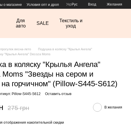
Укр
Рус
Вход
Желания
ы о магазине
Условия опт и дроп
Для
Текстиль и
SALE
авто
уход
 прогулок весна-лето
Подушка в коляску "Крылья Ангела"
ску "Крылья Ангела" Decoza Moms
а в коляску "Крылья Ангела"
 Moms "Звезды на сером и
 на горчичном" (Pillow-S445-S612)
ртикул: Pillow-S445-S612
Оставить отзыв
н
275 грн
В желания
я отображения накопительной скидки