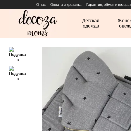
Перейти к основному контенту
О нас
Оплата и доставка
Гарантия, обмен и возвра
Детская
Женс
одежда
одеж