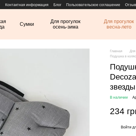
т
Контактная информация
Блог
Пользовательское соглашение
Отзыв
кая
Для прогулок
Для прогулок
Сумки
да
осень-зима
весна-лето
Главная
Для
Подушка в коля
Подушк
Decoza
звезды
В наличии
А
234 гр
Войти
дл
%