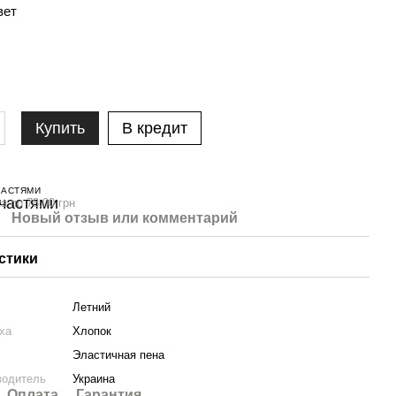
вет
Купить
В кредит
ЧАСТЯМИ
а по 78.00 грн
Новый отзыв или комментарий
стики
Летний
ха
Хлопок
Эластичная пена
водитель
Украина
Оплата
Гарантия