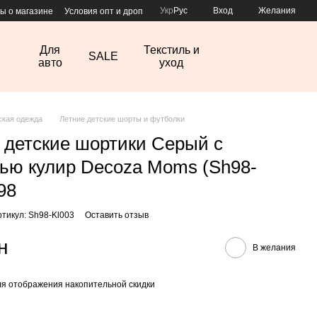
Укр
Рус
Вход
Желания
ы о магазине
Условия опт и дроп
Для
Текстиль и
SALE
авто
уход
ская одежда
Летние детские шорты и футболки
 детские шортики Серый с
ью кулир Decoza Moms (Sh98-
98
ртикул: Sh98-Kl003
Оставить отзыв
н
В желания
я отображения накопительной скидки