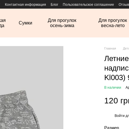
т
Контактная информация
Блог
Пользовательское соглашение
Отзыв
кая
Для прогулок
Для прогулок
Сумки
да
осень-зима
весна-лето
Главная
Дет
Летние
надпис
Kl003) 
В наличии
А
120 гр
Войти
дл
%
Размер