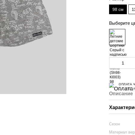
98 см
1
Выберите ц
ОПЛАТА 
3 платеж
Описание
Характери
Сезон
Материал вер