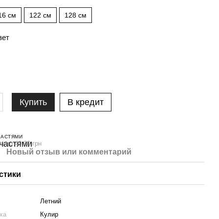
16 см
122 см
128 см
вет
Купить
В кредит
ЧАСТЯМИ
а по 40.00 грн
Новый отзыв или комментарий
стики
Летний
ха
Кулир