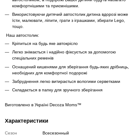
комфортнішими та приємнішими.
Використовуючи дитячий автостолик дитина вдорозі може
їсти, малювати, ліпити, грати з іграшками, збирати Lego,
тощо.
Наш автостолик:
Кріпиться на будь яке автокрісло
Легко знімається і надійно фіксується за допомогою
спеціальних ременів
Оснащений кишенями для зберігання будь-яких дрібниць,
необхідних для комфортної подорожі
Забруднення легко витирається вологими серветками
Складається в папку для зручного зберігання
Виготовлено в Україні Decoza Moms™
Характеристики
Сезон
Всесезонный