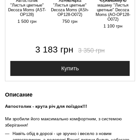
Автостолик
Автошторка
Органайзер в
"Листья цветные"
"Листья цветные"
машину "Листья
Decoza Moms (AST-
Decoza Moms (АSh-
цветные" Decoza
OP128)
OP128-О072)
Moms (АО-ОР128-
О072)
1 500 грн
750 грн
1 100 грн
3 183 грн
3 350 грн
Купить
Описание
Автостолик - крута річ для поїздок!!!
Ми зробили його максимально комфортним, з системою
зберігання!
Навіть обід в дорозі - це зручно і весело з новим
автостоликом, а подорожі Вашої дитини будуть набагато