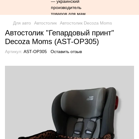
Для авто
Автостолик
Автостолик Decoza Moms
Автостолик "Гепардовый принт"
Decoza Moms (AST-OP305)
Артикул:
AST-OP305
Оставить отзыв