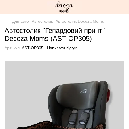
Для авто
Автостолик
Автостолик Decoza Moms
Автостолик "Гепардовий принт"
Decoza Moms (AST-OP305)
Артикул:
AST-OP305
Написати відгук