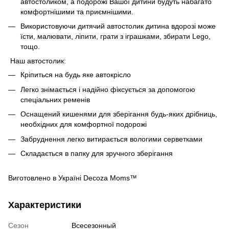
автостоликом, а подорожі Вашої дитини будуть набагато
комфортнішими та приємнішими.
Використовуючи дитячий автостолик дитина вдорозі може
їсти, малювати, ліпити, грати з іграшками, збирати Lego,
тощо.
Наш автостолик:
Кріпиться на будь яке автокрісло
Легко знімається і надійно фіксується за допомогою
спеціальних ременів
Оснащений кишенями для зберігання будь-яких дрібниць,
необхідних для комфортної подорожі
Забруднення легко витирається вологими серветками
Складається в папку для зручного зберігання
Виготовлено в Україні Decoza Moms™
Характеристики
Сезон
Всесезонный