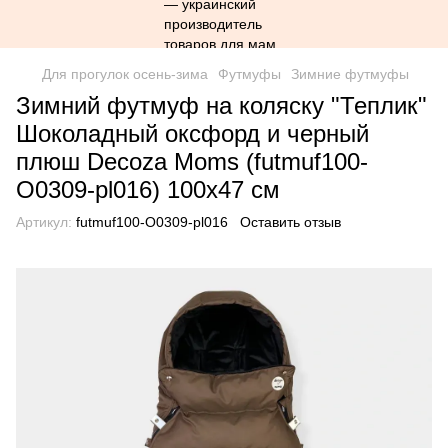
Для прогулок осень-зима
Футмуфы
Зимние футмуфы
Зимний футмуф на коляску "Теплик"
Шоколадный оксфорд и черный
плюш Decoza Moms (futmuf100-
О0309-pl016) 100х47 см
Артикул:
futmuf100-О0309-pl016
Оставить отзыв