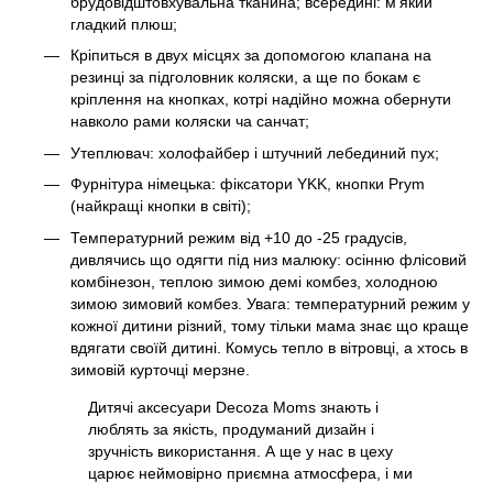
брудовідштовхувальна тканина; всередині: м'який
гладкий плюш;
Кріпиться в двух місцях за допомогою клапана на
резинці за підголовник коляски, а ще по бокам є
кріплення на кнопках, котрі надійно можна обернути
навколо рами коляски ча санчат;
Утеплювач: холофайбер і штучний лебединий пух;
Фурнітура німецька: фіксатори YKK, кнопки Prym
(найкращі кнопки в світі);
Температурний режим від +10 до -25 градусів,
дивлячись що одягти під низ малюку: осінню флісовий
комбінезон, теплою зимою демі комбез, холодною
зимою зимовий комбез. Увага: температурний режим у
кожної дитини різний, тому тільки мама знає що краще
вдягати своїй дитині. Комусь тепло в вітровці, а хтось в
зимовій курточці мерзне.
Дитячі аксесуари Decoza Moms знають і
люблять за якість, продуманий дизайн і
зручність використання. А ще у нас в цеху
царює неймовірно приємна атмосфера, і ми