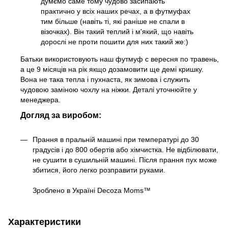
думємо саме тому чудово засипають
практично у всіх наших речах, а в футмуфах
тим більше (навіть ті, які раніше не спали в
візочках). Він такий теплий і м'який, що навіть
дорослі не проти пошити для них такий же:)
Батьки використовують наш футмуф с вересня по травень,
а це 9 місяців на рік якщо дозамовити ще демі кришку.
Вона не така тепла і пухнаста, як зимова і служить
чудовою заміною чохлу на ніжки. Деталі уточнюйте у
менеджера.
Догляд за виробом:
Прання в пральній машині при температурі до 30
градусів і до 800 обертів або хімчистка. Не відбілювати,
не сушити в сушильній машині. Після прання пух може
збитися, його легко розправити руками.
Зроблено в Україні Decoza Moms™
Характеристики