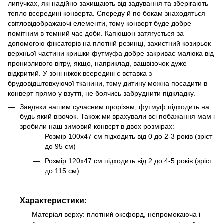
липучках, які надійно захищають від задування та зберігають
тепло всередині конверта. Спереду й по бокам знаходяться
світловідображаючі елементи, тому конверт буде добре
помітним в темний час доби. Капюшон затягується за
допомогою фіксаторів на плотній резинці, захистний козирьок
верхньої частини кришки футмуфа добре закриває малюка від
пронизливого вітру, якщо, наприклад, вашвізочок дуже
відкритий. У зоні ніжок всередині є вставка з
брудовідштовхуючої тканини, тому дитину можна посадити в
конверт прямо у взутті, не боячись забруднити підкладку.
Завдяки нашим сучасним прорізям, футмуф підходить на
будь який візочок. Також ми врахували всі побажання мам і
зробили наш зимовий конверт в двох розмірах:
Розмір 100х47 см підходить від 0 до 2-3 років (зріст
до 95 см)
Розмір 120х47 см підходить від 2 до 4-5 років (зріст
до 115 см)
Характеристики:
Матеріал верху: плотний оксфорд, непромокаюча і