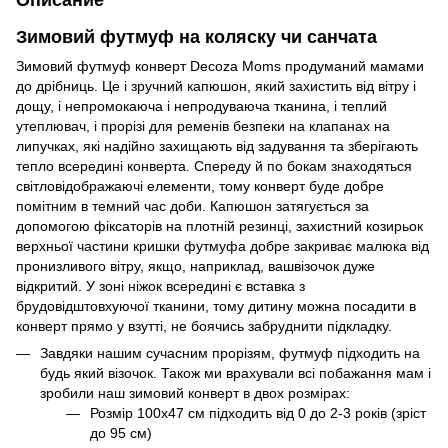
Зимовий футмуф на коляску чи санчата
Зимовий футмуф конверт Decoza Moms продуманий мамами
до дрібниць. Це і зручний капюшон, який захистить від вітру і
дощу, і непромокаюча і непродуваюча тканина, і теплий
утеплювач, і прорізі для ременів безпеки на клапанах на
липучках, які надійно захищають від задування та зберігають
тепло всередині конверта. Спереду й по бокам знаходяться
світловідображаючі елементи, тому конверт буде добре
помітним в темний час доби. Капюшон затягується за
допомогою фіксаторів на плотній резинці, захистний козирьок
верхньої частини кришки футмуфа добре закриває малюка від
пронизливого вітру, якщо, наприклад, вашвізочок дуже
відкритий. У зоні ніжок всередині є вставка з
брудовідштовхуючої тканини, тому дитину можна посадити в
конверт прямо у взутті, не боячись забруднити підкладку.
Завдяки нашим сучасним прорізям, футмуф підходить на
будь який візочок. Також ми врахували всі побажання мам і
зробили наш зимовий конверт в двох розмірах:
Розмір 100х47 см підходить від 0 до 2-3 років (зріст
до 95 см)