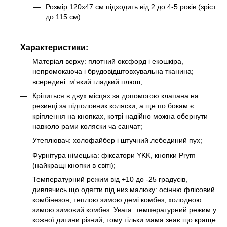
Розмір 120х47 см підходить від 2 до 4-5 років (зріст
до 115 см)
Характеристики:
Матеріал верху: плотний оксфорд і екошкіра,
непромокаюча і брудовідштовхувальна тканина;
всередині: м'який гладкий плюш;
Кріпиться в двух місцях за допомогою клапана на
резинці за підголовник коляски, а ще по бокам є
кріплення на кнопках, котрі надійно можна обернути
навколо рами коляски ча санчат;
Утеплювач: холофайбер і штучний лебединий пух;
Фурнітура німецька: фіксатори YKK, кнопки Prym
(найкращі кнопки в світі);
Температурний режим від +10 до -25 градусів,
дивлячись що одягти під низ малюку: осінню флісовий
комбінезон, теплою зимою демі комбез, холодною
зимою зимовий комбез. Увага: температурний режим у
кожної дитини різний, тому тільки мама знає що краще