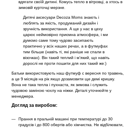
вдягати своїй дитині. Комусь тепло в вітровці, а хтось в
зимовій курточці мерзне.
Дитячі аксесуари Decoza Moms знають і
люблять за якість, продуманий дизайн і
зручність використання. А ще у нас в цеху
царює неймовірно приємна атмосфера, і ми
думємо саме тому чудово засипають
практично у всіх наших речах, а в футмуфах
тим більше (навіть ті, які раніше не спали в
візочках). Він такий теплий і м'який, що навіть
дорослі не проти пошити для них такий же:)
Батьки використовують наш футмуф с вересня по травень,
а це 9 місяців на рік якщо дозамовити ще демі кришку.
Вона не така тепла і пухнаста, як зимова і служить
чудовою заміною чохлу на ніжки. Деталі уточнюйте у
менеджера.
Догляд за виробом:
Прання в пральній машині при температурі до 30
градусів і до 800 обертів або хімчистка. Не відбілювати,