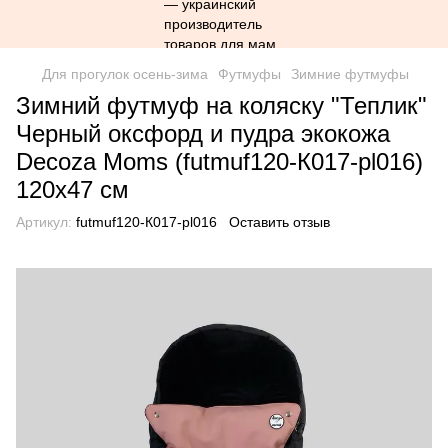
Для прогулок осень-зима
Футмуфы
Зимние футмуфы
Зимний футмуф на коляску "Теплик"
Черный оксфорд и пудра экокожа
Decoza Moms (futmuf120-К017-pl016)
120х47 см
Артикул:
futmuf120-К017-pl016
Оставить отзыв