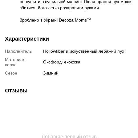
не сушити в сушильній машині. Після прання пух може
збитися, його легко розправити руками.
Зроблено в Україні Decoza Moms™
Характеристики
Наполнитель
Hollowfiber и искуственный лебяжий пух
Материал
Оксфорд+екокожа
верха
Сезон
Зимний
Отзывы
Добавьте первый отзыв