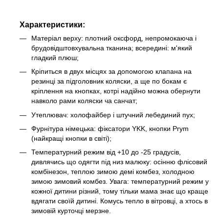
Характеристики:
Матеріал верху: плотний оксфорд, непромокаюча і
брудовідштовхувальна тканина; всередині: м'який
гладкий плюш;
Кріпиться в двух місцях за допомогою клапана на
резинці за підголовник коляски, а ще по бокам є
кріплення на кнопках, котрі надійно можна обернути
навколо рами коляски ча санчат;
Утеплювач: холофайбер і штучний лебединий пух;
Фурнітура німецька: фіксатори YKK, кнопки Prym
(найкращі кнопки в світі);
Температурний режим від +10 до -25 градусів,
дивлячись що одягти під низ малюку: осінню флісовий
комбінезон, теплою зимою демі комбез, холодною
зимою зимовий комбез. Увага: температурний режим у
кожної дитини різний, тому тільки мама знає що краще
вдягати своїй дитині. Комусь тепло в вітровці, а хтось в
зимовій курточці мерзне.