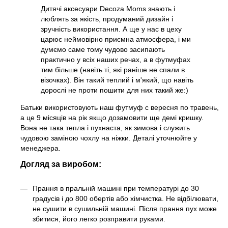
Дитячі аксесуари Decoza Moms знають і
люблять за якість, продуманий дизайн і
зручність використання. А ще у нас в цеху
царює неймовірно приємна атмосфера, і ми
думємо саме тому чудово засипають
практично у всіх наших речах, а в футмуфах
тим більше (навіть ті, які раніше не спали в
візочках). Він такий теплий і м'який, що навіть
дорослі не проти пошити для них такий же:)
Батьки використовують наш футмуф с вересня по травень,
а це 9 місяців на рік якщо дозамовити ще демі кришку.
Вона не така тепла і пухнаста, як зимова і служить
чудовою заміною чохлу на ніжки. Деталі уточнюйте у
менеджера.
Догляд за виробом:
Прання в пральній машині при температурі до 30
градусів і до 800 обертів або хімчистка. Не відбілювати,
не сушити в сушильній машині. Після прання пух може
збитися, його легко розправити руками.