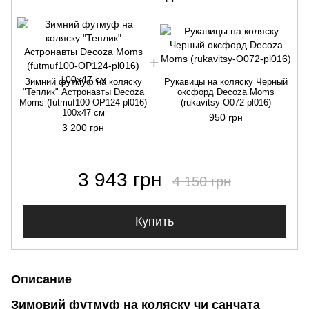
Зимний футмуф на коляску
Рукавицы на коляску Черный
"Теплик" Астронавты Decoza
оксфорд Decoza Moms
Moms (futmuf100-OP124-pl016)
(rukavitsy-O072-pl016)
100х47 см
950 грн
3 200 грн
3 943 грн
4 150 грн
Купить
Описание
Зимовий футмуф на коляску чи санчата