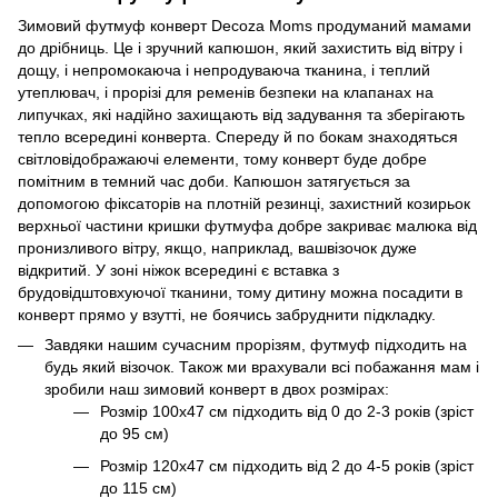
Зимовий футмуф конверт Decoza Moms продуманий мамами
до дрібниць. Це і зручний капюшон, який захистить від вітру і
дощу, і непромокаюча і непродуваюча тканина, і теплий
утеплювач, і прорізі для ременів безпеки на клапанах на
липучках, які надійно захищають від задування та зберігають
тепло всередині конверта. Спереду й по бокам знаходяться
світловідображаючі елементи, тому конверт буде добре
помітним в темний час доби. Капюшон затягується за
допомогою фіксаторів на плотній резинці, захистний козирьок
верхньої частини кришки футмуфа добре закриває малюка від
пронизливого вітру, якщо, наприклад, вашвізочок дуже
відкритий. У зоні ніжок всередині є вставка з
брудовідштовхуючої тканини, тому дитину можна посадити в
конверт прямо у взутті, не боячись забруднити підкладку.
Завдяки нашим сучасним прорізям, футмуф підходить на
будь який візочок. Також ми врахували всі побажання мам і
зробили наш зимовий конверт в двох розмірах:
Розмір 100х47 см підходить від 0 до 2-3 років (зріст
до 95 см)
Розмір 120х47 см підходить від 2 до 4-5 років (зріст
до 115 см)