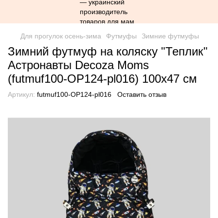
Для прогулок осень-зима
Футмуфы
Зимние футмуфы
Зимний футмуф на коляску "Теплик"
Астронавты Decoza Moms
(futmuf100-OP124-pl016) 100х47 см
Артикул:
futmuf100-OP124-pl016
Оставить отзыв