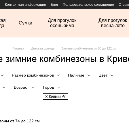
т
Контактная информация
Блог
Пользовательское соглашение
Отзыв
кая
Для прогулок
Для прогулок
Сумки
да
осень-зима
весна-лето
Главная
Детская одежда
Зимние комбинезоны от 80 до 122 см
е зимние комбинезоны в Крив
Размер комбинезонов
Наличие
Цвет
Возраст
Город
Кривий Ріг