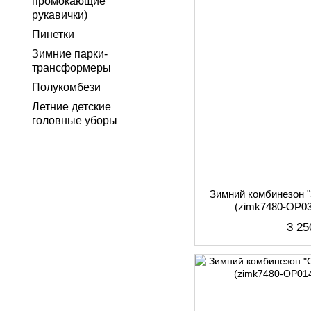
промокающие
рукавички)
Пинетки
Зимние парки-
трансформеры
Полукомбези
Летние детские
головные уборы
Зимний комбинезон 
(zimk7480-OP03
3 25