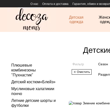
Перейти к основному контенту
О нас
Оплата и доставка
Гарантия, обмен и возвра
Детская
Женс
одежда
одеж
Детски
Фильтр
Сезон
Плюшевые
комбинезоны
Очистить
Раздел
"Пухнастик"
Детский костюм«Блейз»
Муслиновые халатикии
пончо
Летние детские шорты и
футболки