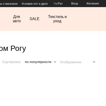
Укр
Рус
Вход
Желания
ы о магазине
Условия опт и дроп
Для
Текстиль и
SALE
авто
уход
ом Рогу
Сортировка:
по популярности
Отображение: