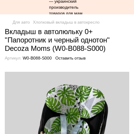
Для авто
Хлопковый вкладыш в автокресло
Вкладыш в автолюльку 0+
"Папоротник и черный однотон"
Decoza Moms (W0-В088-S000)
Артикул:
W0-В088-S000
Оставить отзыв