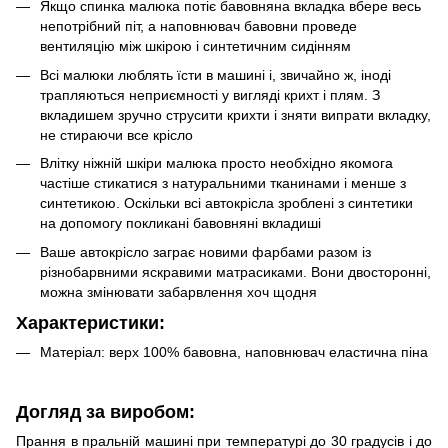
Якщо спинка малюка потіє бавовняна вкладка вбере весь
непотрібний піт, а наповнювач бавовни проведе
вентиляцію між шкірою і синтетичним сидінням
Всі малюки люблять їсти в машині і, звичайно ж, іноді
трапляються неприємності у вигляді крихт і плям. З
вкладишем зручно струсити крихти і зняти випрати вкладку,
не стираючи все крісло
Влітку ніжній шкіри малюка просто необхідно якомога
частіше стикатися з натуральними тканинами і менше з
синтетикою. Оскільки всі автокрісла зроблені з синтетики
на допомогу покликані бавовняні вкладиші
Ваше автокрісло заграє новими фарбами разом із
різнобарвними яскравими матрасиками. Вони двосторонні,
можна змінювати забарвлення хоч щодня
Характеристики:
Матеріал: верх 100% бавовна, наповнювач еластична піна
Догляд за виробом:
Прання в пральній машині при температурі до 30 градусів і до