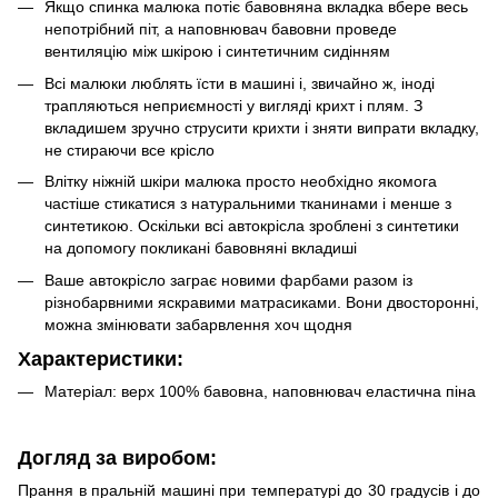
Якщо спинка малюка потіє бавовняна вкладка вбере весь
непотрібний піт, а наповнювач бавовни проведе
вентиляцію між шкірою і синтетичним сидінням
Всі малюки люблять їсти в машині і, звичайно ж, іноді
трапляються неприємності у вигляді крихт і плям. З
вкладишем зручно струсити крихти і зняти випрати вкладку,
не стираючи все крісло
Влітку ніжній шкіри малюка просто необхідно якомога
частіше стикатися з натуральними тканинами і менше з
синтетикою. Оскільки всі автокрісла зроблені з синтетики
на допомогу покликані бавовняні вкладиші
Ваше автокрісло заграє новими фарбами разом із
різнобарвними яскравими матрасиками. Вони двосторонні,
можна змінювати забарвлення хоч щодня
Характеристики:
Матеріал: верх 100% бавовна, наповнювач еластична піна
Догляд за виробом:
Прання в пральній машині при температурі до 30 градусів і до