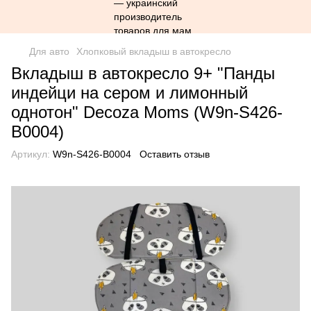
Для авто
Хлопковый вкладыш в автокресло
Вкладыш в автокресло 9+ "Панды
индейци на сером и лимонный
однотон" Decoza Moms (W9n-S426-
В0004)
Артикул:
W9n-S426-В0004
Оставить отзыв