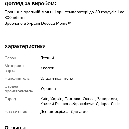
Догляд за виробом:
Прання в пральній машині при температурі до 30 градусів і до
800 обертів.
Зроблено в Україні Decoza Moms™
Характеристики
Сезон
Летний
Материал
Хлопок
верха
Наполнитель
Эластичная пена
Страна
Украина
производитель
Город
Київ, Харків, Полтава, Одеса, Запоріжжя,
Кривий Ріг, Івано-Франківськ, Дніпро, Львів
Назначение
Для автокрісла, Для авто
Отзывы