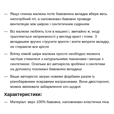
Якщо спинка малюка потіє бавовняна вкладка вбере весь
непотрібний піт, а наповнювач бавовни проведе
вентиляцію між шкірою і синтетичним сидінням
Всі малюки люблять їсти в машині і, звичайно ж, іноді
трапляються неприємності у вигляді крихт і плям. З
вкладишем зручно струсити крихти і зняти випрати вкладку,
не стираючи все крісло
Влітку ніжній шкіри малюка просто необхідно якомога
частіше стикатися з натуральними тканинами і менше з
синтетикою. Оскільки всі автокрісла зроблені з синтетики
на допомогу покликані бавовняні вкладиші
Ваше автокрісло заграє новими фарбами разом із
різнобарвними яскравими матрасиками. Вони двосторонні,
можна змінювати забарвлення хоч щодня
Характеристики:
Матеріал: верх 100% бавовна, наповнювач еластична піна