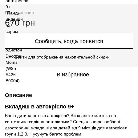
Нет в наличии
670 грн
Сообщить, когда появится
Войти
для отображения накопительной скидки
%
В избранное
Описание
Вкладиш в автокрісло 9+
Ваша дитина потіє в автокріслі? Ви кладете малюка на
синтетичне сидіння автолюльки? Спеціально розроблені
двосторонні вкладиші для детей від 9 місяців для автокрісел
групи 1,2,3, і усунуть багато проблем: