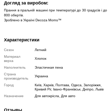
Догляд за виробом:
Прання в пральній машині при температурі до 30 градусів і до
800 обертів.
Зроблено в Україні Decoza Moms™
Характеристики
Сезон
Летний
Материал
Хлопок
верха
Наполнитель
Эластичная пена
Страна
Украина
производитель
Город
Київ, Харків, Полтава, Одеса, Запоріжжя,
Кривий Ріг, Івано-Франківськ, Дніпро, Львів
Назначение
Для автокрісла, Для авто
Отзывы