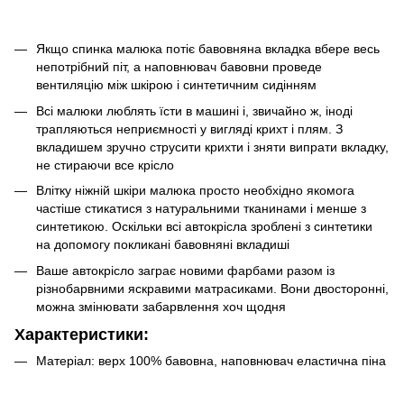
Якщо спинка малюка потіє бавовняна вкладка вбере весь
непотрібний піт, а наповнювач бавовни проведе
вентиляцію між шкірою і синтетичним сидінням
Всі малюки люблять їсти в машині і, звичайно ж, іноді
трапляються неприємності у вигляді крихт і плям. З
вкладишем зручно струсити крихти і зняти випрати вкладку,
не стираючи все крісло
Влітку ніжній шкіри малюка просто необхідно якомога
частіше стикатися з натуральними тканинами і менше з
синтетикою. Оскільки всі автокрісла зроблені з синтетики
на допомогу покликані бавовняні вкладиші
Ваше автокрісло заграє новими фарбами разом із
різнобарвними яскравими матрасиками. Вони двосторонні,
можна змінювати забарвлення хоч щодня
Характеристики:
Матеріал: верх 100% бавовна, наповнювач еластична піна