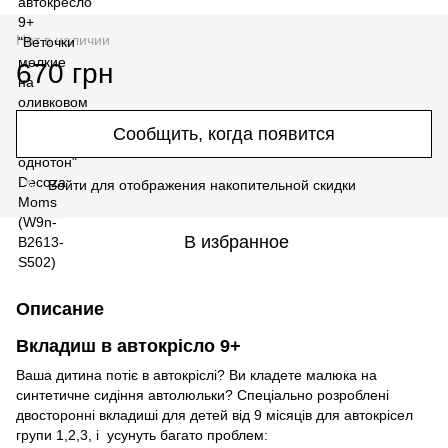
Нет в наличии
670 грн
Сообщить, когда появится
Войти
для отображения накопительной скидки
%
В избранное
Описание
Вкладиш в автокрісло 9+
Ваша дитина потіє в автокріслі? Ви кладете малюка на
синтетичне сидіння автолюльки? Спеціально розроблені
двосторонні вкладиші для детей від 9 місяців для автокрісел
групи 1,2,3, і усунуть багато проблем: