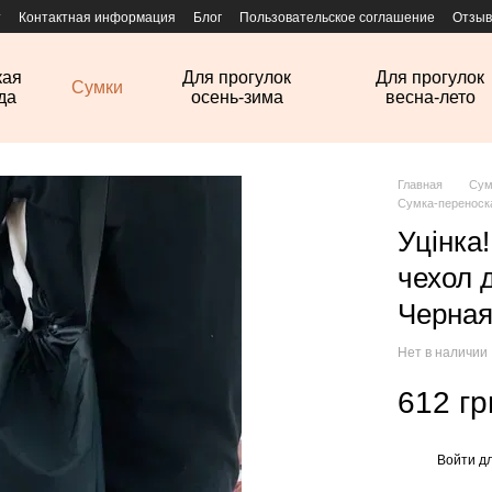
т
Контактная информация
Блог
Пользовательское соглашение
Отзыв
кая
Для прогулок
Для прогулок
Сумки
да
осень-зима
весна-лето
Главная
Сум
Сумка-переноск
Уцінка
чехол 
Черная
Нет в наличии
612 гр
Войти
дл
%