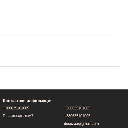
Контактная информация
+380635101005
+380635101005
+380635101005
Перезвонить вам?
decozaa@gmail.com