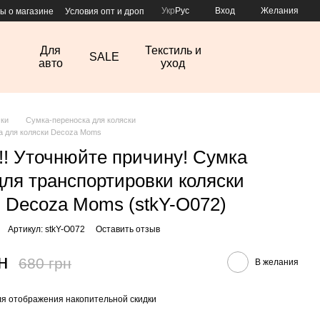
Укр
Рус
Вход
Желания
ы о магазине
Условия опт и дроп
Для
Текстиль и
SALE
авто
уход
ки
Сумка-переноска для коляски
а для коляски Decoza Moms
!!! Уточнюйте причину! Сумка
для транспортировки коляски
 Decoza Moms (stkY-O072)
Артикул: stkY-O072
Оставить отзыв
н
680 грн
В желания
я отображения накопительной скидки