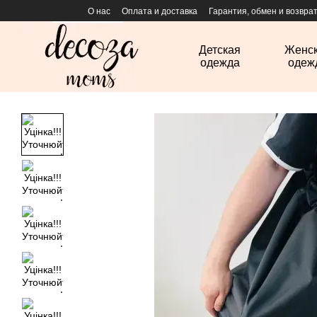
Перейти к основному контенту
О нас
Оплата и доставка
Гарантия, обмен и возвра
Детская
Женс
одежда
одеж