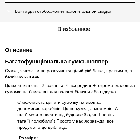
Войти
для отображения накопительной скидки
%
В избранное
Описание
Багатофункціональна сумка-шоппер
Сумка, з якою ти не розлучишся цілий рік! Легка, практична, з
безліччю кишень.
Цілих 6 кишень: 2 зовні та 4 всередині + окрема маленька
сумочка на блискавці для вологої білизни або підгузка.
Є можливість кріпити сумочку на візок за
допомогою карабінів. Це не сумка, а моя мрія! А
ще її можна носити під будь-який одяг! І навіть
тата її полюбили)) Просто у нас як завжди: все
продумано до дрібниць.
Розміри: