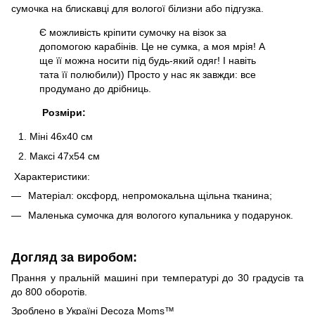
сумочка на блискавці для вологої білизни або підгузка.
Є можливість кріпити сумочку на візок за
допомогою карабінів. Це не сумка, а моя мрія! А
ще її можна носити під будь-який одяг! І навіть
тата її полюбили)) Просто у нас як завжди: все
продумано до дрібниць.
Розміри:
Міні 46х40 см
Максі 47х54 см
Характеристики:
Матеріал: оксфорд, непромокальна щільна тканина;
Маленька сумочка для вологого купальника у подарунок.
Догляд за виробом:
Прання у пральній машині при температурі до 30 градусів та
до 800 оборотів.
Зроблено в Україні Decoza Moms™