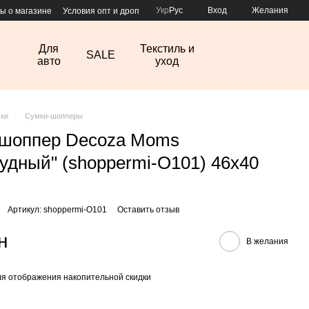
Укр
Рус
Вход
Желания
ы о магазине
Условия опт и дроп
Для
Текстиль и
SALE
авто
уход
ки
Сумки-шопперы
 шоппер Decoza Moms
удный" (shoppermi-O101) 46х40
Артикул: shoppermi-O101
Оставить отзыв
н
В желания
я отображения накопительной скидки