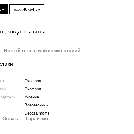
 см
maxi 46х54 см
ь, когда появится
Новый отзыв или комментарий
стики
ха
Оксфорд
три
Оксфорд
водитель
Украина
Всесезонный
Decoza moms
Оплата
Гарантия