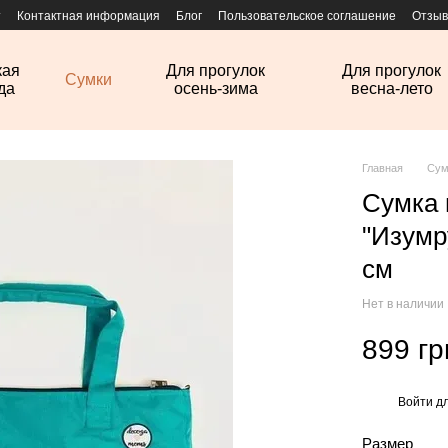
т
Контактная информация
Блог
Пользовательское соглашение
Отзыв
кая
Для прогулок
Для прогулок
Сумки
да
осень-зима
весна-лето
Главная
Сум
Сумка
"Изумр
см
Нет в наличии
899 гр
Войти
дл
%
Размер