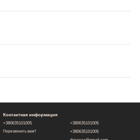
Контактная информация
+380635101005
+380635101005
+380635101005
Перезвонить вам?
decozaa@gmail.com