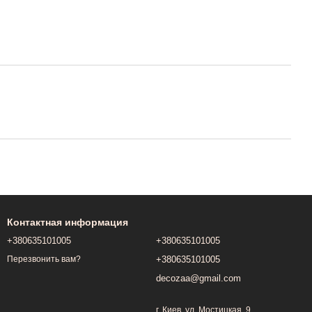
Контактная информация
+380635101005
+380635101005
+380635101005
Перезвонить вам?
decozaa@gmail.com
г. Киев, ул. Мостицкая, 9