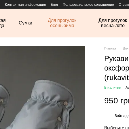
т
Контактная информация
Блог
Пользовательское соглашение
Отзыв
кая
Для прогулок
Для прогулок
Сумки
да
осень-зима
весна-лето
Главная
Для
Рукави
оксфор
(rukavi
В наличии
А
950 гр
Войти
дл
%
Выберите ц