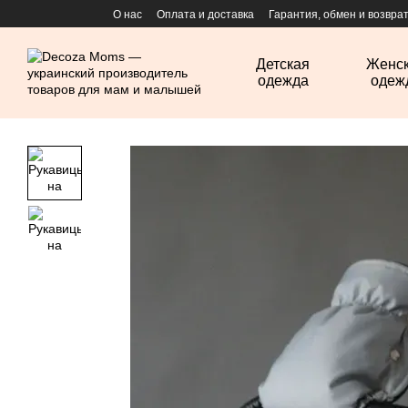
Перейти к основному контенту
О нас
Оплата и доставка
Гарантия, обмен и возвра
Детская
Женс
одежда
одеж