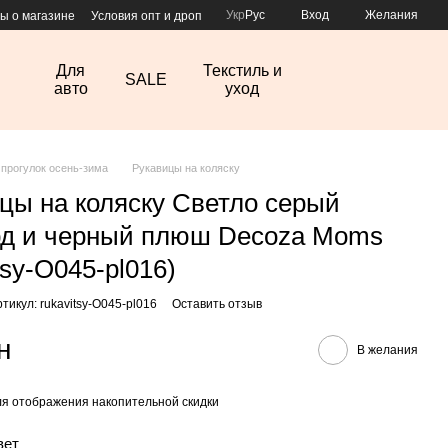
Укр
Рус
Вход
Желания
ы о магазине
Условия опт и дроп
Для
Текстиль и
SALE
авто
уход
 прогулок осень-зима
Рукавицы на коляску
цы на коляску Светло серый
д и черный плюш Decoza Moms
tsy-O045-pl016)
ртикул: rukavitsy-O045-pl016
Оставить отзыв
н
В желания
я отображения накопительной скидки
вет