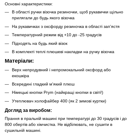
Основні характеристики:
В області ручки візочка резиночки, щоб рукавички щільно
прилягали до будь якого візочка
На рукавичках з оксфорду резиночка в області зап'ястя
Температурний режим від +10 до -25 градусів
Підходять на будь який візок
В комплекті теплі плюшеві накладки на ручку візочка
Матеріали:
Верх непродувний і непромокальний оксфорд або
екошкіра
Всередині гладкий м'який плюш
Німецькі кнопки Prym (найкращі кнопки в світі!)
Утеплювач холофайбер 400 (як 2 зимові куртки)
Догляд за виробом:
Прання в пральній машині при температурі до 30 градусів і до
800 обертів або хімчистка. Не відбілювать, не сушити в
сушильній машині.