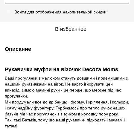
Войти
для отображения накопительной скидки
%
В избранное
Описание
Рукавички муфти на візочок Decoza Moms
Ваші прогулянки з малюком стануть довшими і приємнішими з
нашими рукавичками на візок. Не варто ігнорувати цей
винахід, зимою мамині руки - це перше, що мерзне під час
прогулянки.
Ми продумали все до дрібниць: і форму, і кріплення, і кольори,
і саму надійну фурнітуру. Турбуємось про тепло ручок наших
батьків під час прогулянок з візочком в холодну пору року.
Так, так! Батьків, тому що наші рукавички підходять і мамам і
татам!