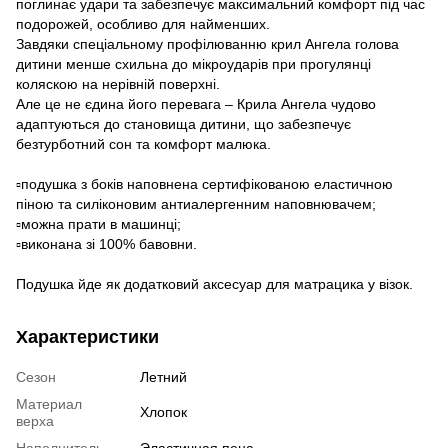
поглинає удари та забезпечує максимальний комфорт під час
подорожей, особливо для найменших.
Завдяки спеціальному профілюванню крил Ангела голова
дитини менше схильна до мікроударів при прогулянці
коляскою на нерівній поверхні.
Але це не єдина його перевага – Крила Ангела чудово
адаптуються до становища дитини, що забезпечує
безтурботний сон та комфорт малюка.
▫️подушка з боків наповнена сертифікованою еластичною
піною та силіконовим антиалергенним наповнювачем;
▫️можна прати в машинці;
▫️виконана зі 100% бавовни.
Подушка йде як додатковий аксесуар для матрацика у візок.
Характеристики
Сезон
Летний
Материал
Хлопок
верха
Наполнитель
Эластичная пена