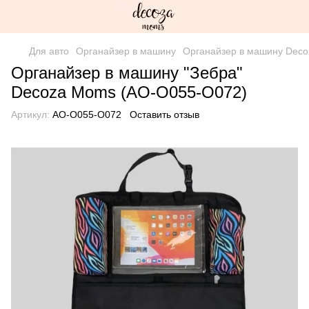
Для авто
Органайзер в машину
Органайзер в машину Dec
Органайзер в машину "Зебра"
Decoza Moms (AO-O055-О072)
Артикул:
AO-O055-О072
Оставить отзыв