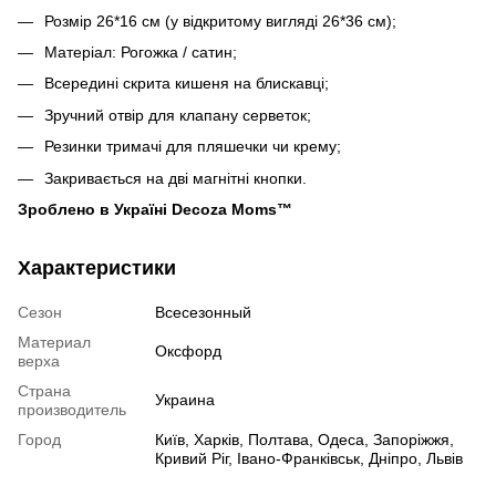
Розмір 26*16 см (у відкритому вигляді 26*36 см);
Матеріал: Рогожка / сатин;
Всередині скрита кишеня на блискавці;
Зручний отвір для клапану серветок;
Резинки тримачі для пляшечки чи крему;
Закривається на дві магнітні кнопки.
Зроблено в Україні Decoza Moms™
Характеристики
Сезон
Всесезонный
Материал
Оксфорд
верха
Страна
Украина
производитель
Город
Київ, Харків, Полтава, Одеса, Запоріжжя,
Кривий Ріг, Івано-Франківськ, Дніпро, Львів