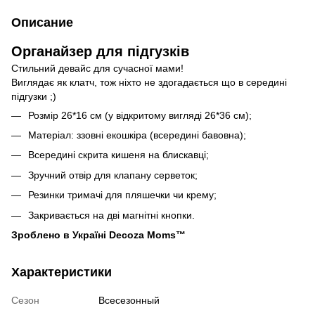
Описание
Органайзер для підгузків
Стильний девайс для сучасної мами!
Виглядає як клатч, тож ніхто не здогадається що в середині
підгузки ;)
Розмір 26*16 см (у відкритому вигляді 26*36 см);
Матеріал: ззовні екошкіра (всередині бавовна);
Всередині скрита кишеня на блискавці;
Зручний отвір для клапану серветок;
Резинки тримачі для пляшечки чи крему;
Закривається на дві магнітні кнопки.
Зроблено в Україні Decoza Moms™
Характеристики
Сезон
Всесезонный