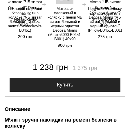
Накладки на ремни
Матрасик
Подушка в коляску
безопасности в
хлопковый в
"Крылья Ангела"
коляске "ЧБ зигзаг
коляску с пеной ЧБ
Decoza Moms "ЧБ
большой" Decoza
зигзаг большой и
зигзаг большой и
moms (Nakladkavis-
черный однотон
черный однотон"
В0451)
Decoza Moms
(Pillow-В0451-В001)
(Mtspin4090-В0451-
200 грн
275 грн
В001) 40х90
900 грн
1 238 грн
1 375 грн
Купить
Описание
М‘які і зручні накладки на ремені безпеки в
коляску