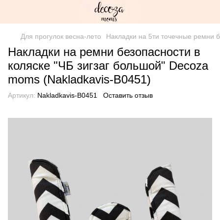
Для прогулок весна-лето
Накладки на 5ти точечные ремни 
Накладки на ремни безопасности в
коляске "ЧБ зигзаг большой" Decoza
moms (Nakladkavis-В0451)
Артикул:
Nakladkavis-В0451
Оставить отзыв