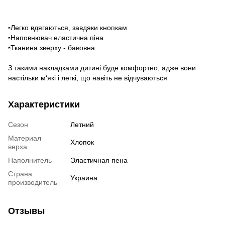
▫️Легко вдягаються, завдяки кнопкам
▫️Наповнювач еластична піна
▫️Тканина зверху - бавовна
З такими накладками дитині буде комфортно, адже вони
настільки м‘які і легкі, що навіть не відчуваються
Характеристики
Сезон
Летний
Материал
Хлопок
верха
Наполнитель
Эластичная пена
Страна
Украина
производитель
Отзывы