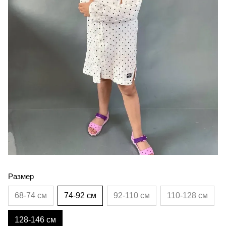
Размер
68-74 см
74-92 см
92-110 см
110-128 см
128-146 см