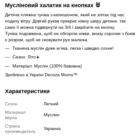
Мусліновий халатик на кнопках 🐰
Дитяча пляжна туніка з капюшоном, який не злітає під час
подиху вітру. Довгий рукав прикриє ніжну шкіру дитини, так
само її можна підвернути на 3/4 і закріпити на кнопку.
Туніка подовжена, щоб не обгоріли ніжки, внизу сорочки з боків
є розрізи, щоб не сковувати рух малюка.
Тканина муслін дуже м’яка, легка і швидко сохне!
Сезон: Літо☀️
Матеріал: Муслін (100% бавовна)
Зроблено в Україні Decoza Moms™
Характеристики
Сезон
Летний
Материал
Муслин
верха
Страна
Украина
производитель