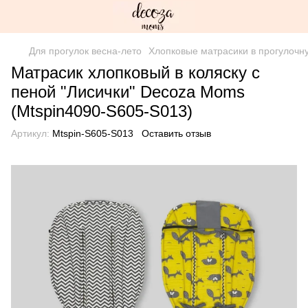
Для прогулок весна-лето
Хлопковые матрасики в прогулочн
Матрасик хлопковый в коляску с
пеной "Лисички" Decoza Moms
(Mtspin4090-S605-S013)
Артикул:
Mtspin-S605-S013
Оставить отзыв