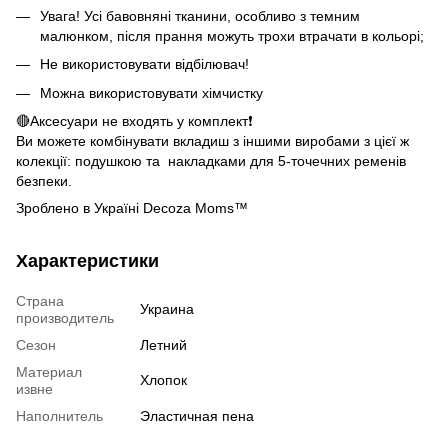
Увага! Усі бавовняні тканини, особливо з темним
малюнком, після прання можуть трохи втрачати в кольорі;
Не використовувати відбілювач!
Можна використовувати хімчистку
🔴Аксесуари не входять у комплект❗️
Ви можете комбінувати вкладиш з іншими виробами з цієї ж
колекції: подушкою та накладками для 5-точечних ременів
безпеки.
Зроблено в Україні Decoza Moms™
Характеристики
Страна
Украина
производитель
Сезон
Летний
Материал
Хлопок
извне
Наполнитель
Эластичная пена